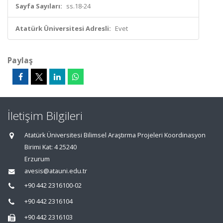
Sayfa Sayıları:
ss.18-24
Atatürk Üniversitesi Adresli:
Evet
Paylaş
İletişim Bilgileri
Atatürk Üniversitesi Bilimsel Araştırma Projeleri Koordinasyon
Birimi Kat: 4 25240
Erzurum
avesis@atauni.edu.tr
+90 442 2316100-02
+90 442 2316104
+90 442 2316103