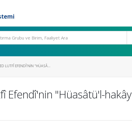
stemi
 LUTFÎ EFENDÎ'NIN "HÜASÂ...
 Efendî'nin "Hüasâtü'l-hakâyık