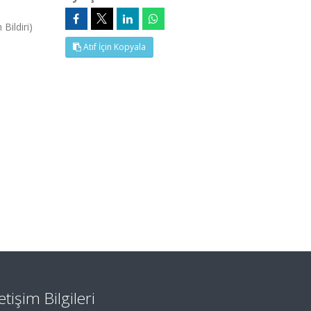
Bildiri)
Atıf İçin Kopyala
letişim Bilgileri