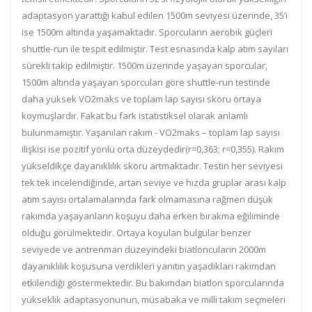
adaptasyon yarattığı kabul edilen 1500m seviyesi üzerinde, 35’i
ise 1500m altında yaşamaktadır. Sporcuların aerobik güçleri
shuttle-run ile tespit edilmiştir. Test esnasında kalp atım sayıları
sürekli takip edilmiştir. 1500m üzerinde yaşayan sporcular,
1500m altında yaşayan sporcuları göre shuttle-run testinde
daha yüksek VO2maks ve toplam lap sayısı skoru ortaya
koymuşlardır. Fakat bu fark istatistiksel olarak anlamlı
bulunmamıştır. Yaşanılan rakım - VO2maks – toplam lap sayısı
ilişkisi ise pozitif yönlü orta düzeydedir(r=0,363; r=0,355). Rakım
yükseldikçe dayanıklılık skoru artmaktadır. Testin her seviyesi
tek tek incelendiğinde, artan seviye ve hızda gruplar arası kalp
atım sayısı ortalamalarında fark olmamasına rağmen düşük
rakımda yaşayanların koşuyu daha erken bırakma eğiliminde
olduğu görülmektedir. Ortaya koyulan bulgular benzer
seviyede ve antrenman düzeyindeki biatloncuların 2000m
dayanıklılık koşusuna verdikleri yanıtın yaşadıkları rakımdan
etkilendiği göstermektedir. Bu bakımdan biatlon sporcularında
yükseklik adaptasyonunun, müsabaka ve milli takım seçmeleri