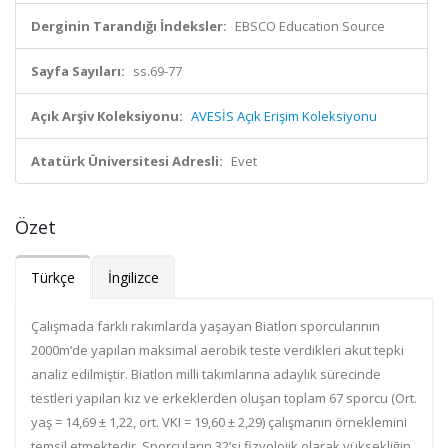
Derginin Tarandığı İndeksler:
EBSCO Education Source
Sayfa Sayıları:
ss.69-77
Açık Arşiv Koleksiyonu:
AVESİS Açık Erişim Koleksiyonu
Atatürk Üniversitesi Adresli:
Evet
Özet
Türkçe
İngilizce
Çalışmada farklı rakımlarda yaşayan Biatlon sporcularının
2000m’de yapılan maksimal aerobik teste verdikleri akut tepki
analiz edilmiştir. Biatlon milli takımlarına adaylık sürecinde
testleri yapılan kız ve erkeklerden oluşan toplam 67 sporcu (Ort.
yaş = 14,69 ± 1,22, ort. VKI = 19,60 ± 2,29) çalışmanın örneklemini
temsil etmektedir. Sporcuların 32’si fizyolojik olarak yüksekliğin