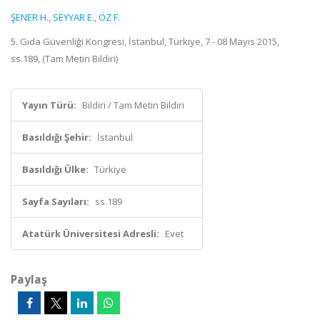
ŞENER H.
,
SEYYAR E.
,
ÖZ F.
5. Gıda Güvenliği Kongresi, İstanbul, Türkiye, 7 - 08 Mayıs 2015,
ss.189, (Tam Metin Bildiri)
Yayın Türü:
Bildiri / Tam Metin Bildiri
Basıldığı Şehir:
İstanbul
Basıldığı Ülke:
Türkiye
Sayfa Sayıları:
ss.189
Atatürk Üniversitesi Adresli:
Evet
Paylaş