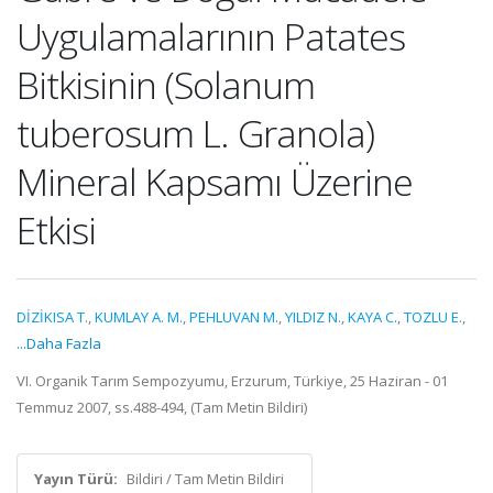
Uygulamalarının Patates
Bitkisinin (Solanum
tuberosum L. Granola)
Mineral Kapsamı Üzerine
Etkisi
DİZİKISA T.
,
KUMLAY A. M.
,
PEHLUVAN M.
,
YILDIZ N.
,
KAYA C.
,
TOZLU E.
,
...Daha Fazla
VI. Organik Tarım Sempozyumu, Erzurum, Türkiye, 25 Haziran - 01
Temmuz 2007, ss.488-494, (Tam Metin Bildiri)
Yayın Türü:
Bildiri / Tam Metin Bildiri