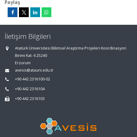
Paylaş
İletişim Bilgileri
Atatürk Üniversitesi Bilimsel Araştırma Projeleri Koordinasyon
Birimi Kat: 4 25240
Erzurum
avesis@atauni.edu.tr
+90 442 2316100-02
+90 442 2316104
+90 442 2316103