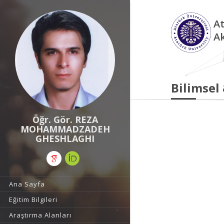
At
A
Bilimsel
Öğr. Gör. REZA
MOHAMMADZADEH
GHESHLAGHI
Ana Sayfa
Eğitim Bilgileri
Araştırma Alanları