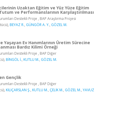
ilerinin Uzaktan Eğitim ve Yüz Yüze Eğitim
utum ve Performanslarının Karşılaştırılması
rumları Destekli Proje , BAP Araştırma Projesi
tücü),
BEYAZ R.
,
GÜNGÖR A. Y.
,
GÖZEL M.
de Yaşayan Ev Hanımlarının Üretim Sürecine
lanması Bardız Kilimi Örneği
rumları Destekli Proje , BAP Diğer
cü),
BİNGÖL İ.
,
KUTLU M.
,
GÖZEL M.
ten Gençlik
rumları Destekli Proje , BAP Diğer
cü),
KILIÇARSLAN Ş.
,
KUTLU M.
,
ÇELİK M.
,
GÖZEL M.
,
YAVUZ