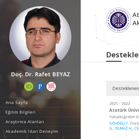
At
A
Destekle
Doç. Dr. Rafet BEYAZ
Desteklenen
Ana Sayfa
2021 - 2022
Atatürk Ünive
Eğitim Bilgileri
Yükseköğretim Ku
Araştırma Alanları
GÖVDELİ T.
(Yürü
G.
,
YILMAZ H.
,
CE
Akademik İdari Deneyim