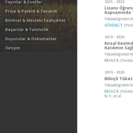
2021 - 2022
Yayınlar & Eserler
Lisans Öğrenc
Proje & Patent & Tasarım
Kapsamında T
Yükseköğretim Ku
Bilimsel & Mesleki Faaliyetler
GÖVDELİ T.
(Yürü
Başarılar & Tanınırlık
2019 - 2020
Duyurular & Dokümanlar
Kırsal Kesim
Katılımın Sağ
İletişim
Yükseköğretim Ku
BEYAZ R.
(Yürütü
2019 - 2020
Bilinçli Tüke
Yükseköğretim Ku
BEYAZ R.
(Yürütü
N. Y.
, et al.