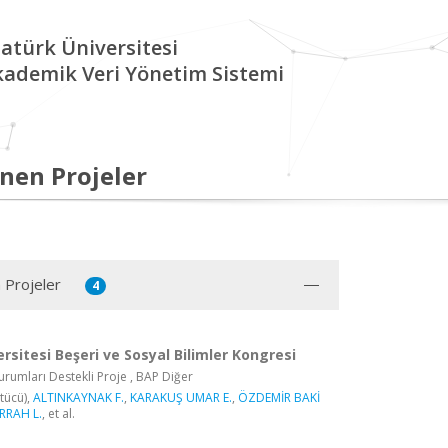
atürk Üniversitesi
kademik Veri Yönetim Sistemi
nen Projeler
 Projeler
4
rsitesi Beşeri ve Sosyal Bilimler Kongresi
rumları Destekli Proje , BAP Diğer
tücü),
ALTINKAYNAK F.
,
KARAKUŞ UMAR E.
,
ÖZDEMİR BAKİ
RRAH L.
, et al.