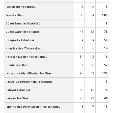
3
2
5
Fen Bilimleri Enstitüsü
105
84
189
Fen Fakültesi
1
1
Güzel Sanatlar Enstitüsü
46
32
78
Güzel Sanatlar Fakültesi
4
54
58
Hemşirelik Fakültesi
8
6
14
Hınıs Meslek Yüksekokulu
14
2
16
Horasan Meslek Yüksekokulu
31
26
57
Hukuk Fakültesi
90
43
133
İktisadi ve İdari Bilimler Fakültesi
1
1
İlaç Aşı ve Biyoteknoloji Enstitüsü
68
10
78
İlahiyat Fakültesi
26
22
48
İletişim Fakültesi
8
7
15
İspir Hamza Polat Meslek Yüksekokulu