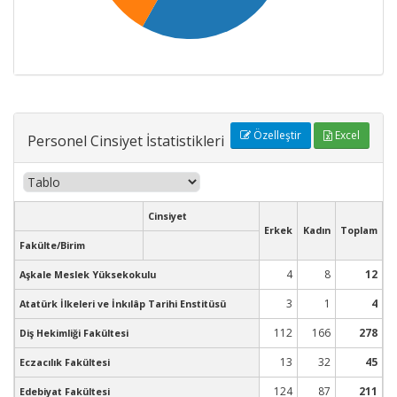
Özelleştir
Excel
Personel Cinsiyet İstatistikleri
Cinsiyet
Erkek
Kadın
Toplam
Fakülte/Birim
4
8
12
Aşkale Meslek Yüksekokulu
3
1
4
Atatürk İlkeleri ve İnkılâp Tarihi Enstitüsü
112
166
278
Diş Hekimliği Fakültesi
13
32
45
Eczacılık Fakültesi
124
87
211
Edebiyat Fakültesi