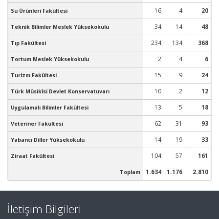
16
4
20
Su Ürünleri Fakültesi
34
14
48
Teknik Bilimler Meslek Yüksekokulu
234
134
368
Tıp Fakültesi
2
4
6
Tortum Meslek Yüksekokulu
15
9
24
Turizm Fakültesi
10
2
12
Türk Mûsikîsi Devlet Konservatuvarı
13
5
18
Uygulamalı Bilimler Fakültesi
62
31
93
Veteriner Fakültesi
14
19
33
Yabancı Diller Yüksekokulu
104
57
161
Ziraat Fakültesi
1.634
1.176
2.810
Toplam
İletişim Bilgileri