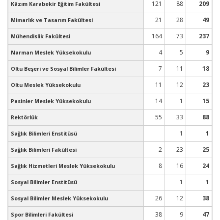
121
88
209
Kâzım Karabekir Eğitim Fakültesi
21
28
49
Mimarlık ve Tasarım Fakültesi
164
73
237
Mühendislik Fakültesi
4
5
9
Narman Meslek Yüksekokulu
7
11
18
Oltu Beşeri ve Sosyal Bilimler Fakültesi
11
12
23
Oltu Meslek Yüksekokulu
14
1
15
Pasinler Meslek Yüksekokulu
55
33
88
Rektörlük
1
1
Sağlık Bilimleri Enstitüsü
2
23
25
Sağlık Bilimleri Fakültesi
8
16
24
Sağlık Hizmetleri Meslek Yüksekokulu
1
1
Sosyal Bilimler Enstitüsü
26
12
38
Sosyal Bilimler Meslek Yüksekokulu
38
9
47
Spor Bilimleri Fakültesi