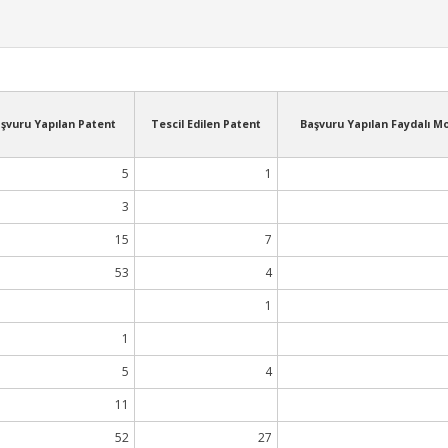
şvuru Yapılan Patent
Tescil Edilen Patent
Başvuru Yapılan Faydalı M
5
1
3
15
7
53
4
1
1
5
4
11
52
27