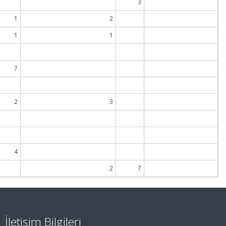
3
1
2
1
1
7
2
3
4
2
7
İletişim Bilgileri