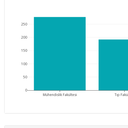
250
200
150
100
50
0
Mühendislik Fakültesi
Tıp Fakü