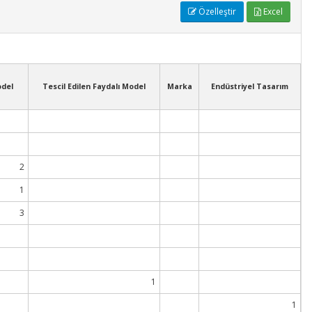
Özelleştir
Excel
odel
Tescil Edilen Faydalı Model
Marka
Endüstriyel Tasarım
2
1
3
1
1