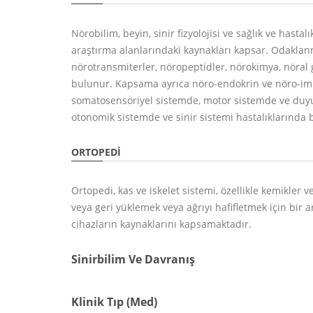
Nörobilim, beyin, sinir fizyolojisi ve sağlık ve hasta
araştırma alanlarındaki kaynakları kapsar. Odaklan
nörotransmiterler, nöropeptidler, nörokimya, nöral 
bulunur. Kapsama ayrıca nöro-endokrin ve nöro-i
somatosensoriyel sistemde, motor sistemde ve duy
otonomik sistemde ve sinir sistemi hastalıklarında b
ORTOPEDI
Ortopedi, kas ve iskelet sistemi, özellikle kemikler 
veya geri yüklemek veya ağrıyı hafifletmek için bir a
cihazların kaynaklarını kapsamaktadır.
Sinirbilim Ve Davranış
Klinik Tıp (Med)