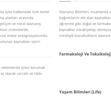
lıkta işlev hakkındaki tüm temel
Davranış Bilimleri, insanlarda 
ma alanları arasında
bağıntılarını ele alan kaynaklar
gelişim ve nöral davranış
öğrenme gibi doğal ve farmakoloj
mmün sistemlerde,
kaynaklar nörobiyoloji, deneysel
usal motor entegrasyonunda,
nörolojik bozuklukların davran
ulunan kaynakları içerir.
Farmakoloji Ve Toksikoloj
ve eklemlerde işlevi korumak
raç olarak cerrahi ve tıbbi
Yaşam Bilimleri (Life)