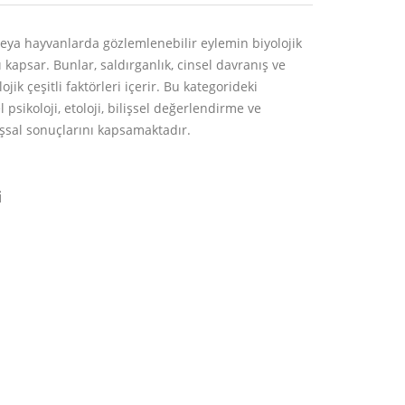
veya hayvanlarda gözlemlenebilir eylemin biyolojik
ı kapsar. Bunlar, saldırganlık, cinsel davranış ve
ik çeşitli faktörleri içerir. Bu kategorideki
 psikoloji, etoloji, bilişsel değerlendirme ve
ışsal sonuçlarını kapsamaktadır.
i