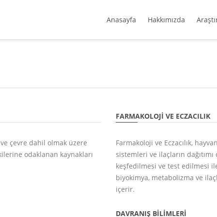
Anasayfa
Hakkımızda
Araştı
FARMAKOLOJI VE ECZACILIK
ar ve çevre dahil olmak üzere
Farmakoloji ve Eczacılık, hayvan
kilerine odaklanan kaynakları
sistemleri ve ilaçların dağıtım
keşfedilmesi ve test edilmesi il
biyokimya, metabolizma ve ilaçl
içerir.
DAVRANIŞ BILIMLERI