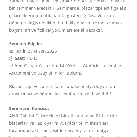
Zamana Bağlı Optik Değişimlerinin Araştırılması" başlıklı
bir seminer verecektir. Seminerde, blazar tipi aktif galaksi
çekirdeklerinin optik bantta gösterdiği kısa ve uzun
dönemli değişkenlikler, bu değişimlerin frekans-zaman
bağıntıları ve fiziksel yorumları ele alınacaktır.
Seminer Bilgileri:
📅
Tarih:
29 Nisan 2025
🕒
Saat:
15.00
📍
Yer:
Orhan Yavuz Amfisi (OYA) — Atatürk Üniversitesi,
Astronomi ve Uzay Bilimleri Bölümü
Blazar fiziği ve zaman serisi analizine ilgi duyan tüm
araştırmacı ve öğrenciler seminerimize davetlidir!
Seminerin Konusu:
Aktif Galaksi Çekirdekleri bir alt sınıfı olan BL Lac tipi
blazarlar, yaklaşık yarım yüzyıldır bilim insanları
tarafından aktif bir şekilde neredeyse tüm dalga