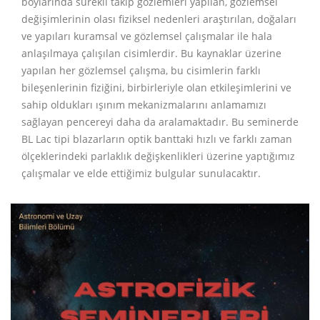
boylarında sürekli takip gözlemleri yapılan, gözlemsel
değişimlerinin olası fiziksel nedenleri araştırılan, doğaları
ve yapıları kuramsal ve gözlemsel çalışmalar ile hala
anlaşılmaya çalışılan cisimlerdir. Bu kaynaklar üzerine
yapılan her gözlemsel çalışma, bu cisimlerin farklı
bileşenlerinin fiziğini, birbirleriyle olan etkileşimlerini ve
sahip oldukları ışınım mekanizmalarını anlamamızı
sağlayan pencereyi daha da aralamaktadır. Bu seminerde
BL Lac tipi blazarların optik banttaki hızlı ve farklı zaman
ölçeklerindeki parlaklık değişkenlikleri üzerine yaptığımız
çalışmalar ve elde ettiğimiz bulgular sunulacaktır.