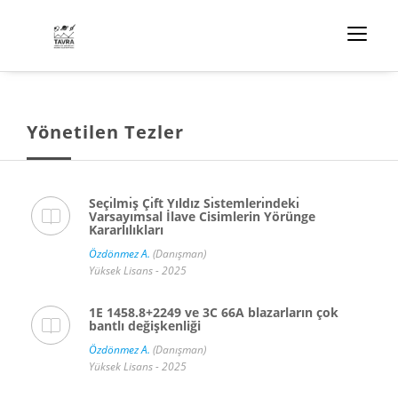
Yönetilen Tezler
Seçı̇lmı̇ş Çı̇ft Yıldız Sı̇stemlerı̇ndekı̇
Varsayımsal İlave Cisimlerin Yörünge
Kararlılıkları
Özdönmez A.
(Danışman)
Yüksek Lisans - 2025
1E 1458.8+2249 ve 3C 66A blazarların çok
bantlı değişkenliği
Özdönmez A.
(Danışman)
Yüksek Lisans - 2025