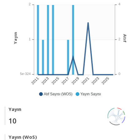
2
4
Yayın
Atıf
1
2
5e-324
0
2013
2015
2017
2019
2021
2023
2025
2011
Atıf Sayısı (WOS)
Yayın Sayısı
Yayın
10
Yayın (WoS)