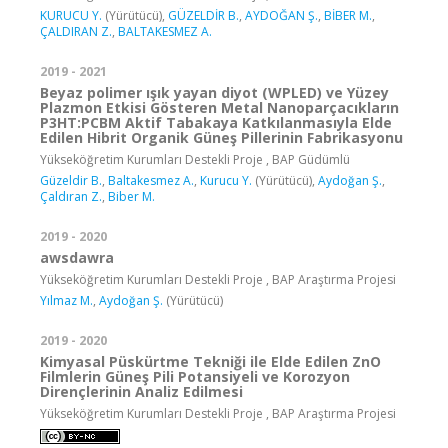
KURUCU Y.
(Yürütücü),
GÜZELDİR B.
,
AYDOĞAN Ş.
,
BİBER M.
,
ÇALDIRAN Z.
,
BALTAKESMEZ A.
2019 - 2021
Beyaz polimer ışık yayan diyot (WPLED) ve Yüzey
Plazmon Etkisi Gösteren Metal Nanoparçacıkların
P3HT:PCBM Aktif Tabakaya Katkılanmasıyla Elde
Edilen Hibrit Organik Güneş Pillerinin Fabrikasyonu
Yükseköğretim Kurumları Destekli Proje , BAP Güdümlü
Güzeldir B.
,
Baltakesmez A.
,
Kurucu Y.
(Yürütücü),
Aydoğan Ş.
,
Çaldıran Z.
,
Biber M.
2019 - 2020
awsdawra
Yükseköğretim Kurumları Destekli Proje , BAP Araştırma Projesi
Yılmaz M.
,
Aydoğan Ş.
(Yürütücü)
2019 - 2020
Kimyasal Püskürtme Tekniği ile Elde Edilen ZnO
Filmlerin Güneş Pili Potansiyeli ve Korozyon
Dirençlerinin Analiz Edilmesi
Yükseköğretim Kurumları Destekli Proje , BAP Araştırma Projesi