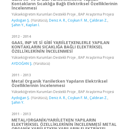
Kontakların Sıcaklığa Bağlı Elektriksel Özelliklerinin
İncelenmesi
Yükseköğretim Kurumları Destekli Proje , BAP Araştırma Projesi
Aydoğan Ş.
(Yürütücü),
Deniz A. R.
,
Coşkun F. M.
,
Çaldıran Z.
,
Şahin Y.
,
Kaplan İ.
2012 - 2014
GAAS, INP VE Sİ GİBİ YARIİLETKENLERLE YAPILAN
KONTAKLARIN SICAKLIĞA BAĞLI ELEKTRİKSEL
ÖZELLİKLERİNİN İNCELENMESİ
Yükseköğretim Kurumları Destekli Proje , BAP Araştırma Projesi
AYDOĞAN Ş.
(Yürütücü)
2011 - 2013
Metal Organik Yarıiletken Yapıların Elektriksel
Özelliklerinin İncelenmesi
Yükseköğretim Kurumları Destekli Proje , BAP Araştırma Projesi
Aydoğan Ş.
(Yürütücü),
Deniz A. R.
,
Coşkun F. M.
,
Çaldıran Z.
,
Şahin Y.
2011 - 2013
METAL/ORGANİK/YARIİLETKEN YAPILARIN
ELEKTİRİKSEL ÖZELLİKLERİNİN İNCELENMESİ METAL
ORGANİK YARIİLETKEN YAPILARIN ELEKTRİKSEL