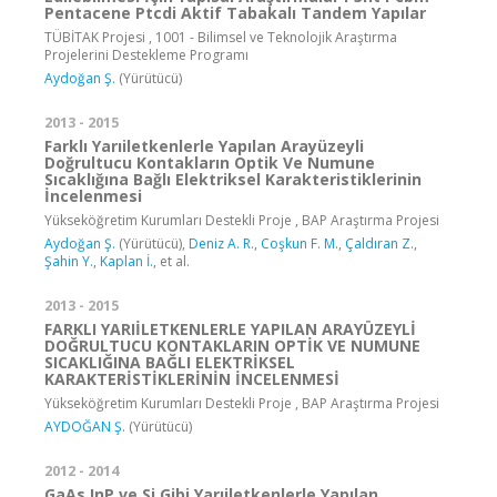
Pentacene Ptcdi Aktif Tabakalı Tandem Yapılar
TÜBİTAK Projesi , 1001 - Bilimsel ve Teknolojik Araştırma
Projelerini Destekleme Programı
Aydoğan Ş.
(Yürütücü)
2013 - 2015
Farklı Yarıiletkenlerle Yapılan Arayüzeyli
Doğrultucu Kontakların Optik Ve Numune
Sıcaklığına Bağlı Elektriksel Karakteristiklerinin
İncelenmesi
Yükseköğretim Kurumları Destekli Proje , BAP Araştırma Projesi
Aydoğan Ş.
(Yürütücü),
Deniz A. R.
,
Coşkun F. M.
,
Çaldıran Z.
,
Şahin Y.
,
Kaplan İ.
, et al.
2013 - 2015
FARKLI YARIİLETKENLERLE YAPILAN ARAYÜZEYLİ
DOĞRULTUCU KONTAKLARIN OPTİK VE NUMUNE
SICAKLIĞINA BAĞLI ELEKTRİKSEL
KARAKTERİSTİKLERİNİN İNCELENMESİ
Yükseköğretim Kurumları Destekli Proje , BAP Araştırma Projesi
AYDOĞAN Ş.
(Yürütücü)
2012 - 2014
GaAs InP ve Si Gibi Yarıiletkenlerle Yapılan