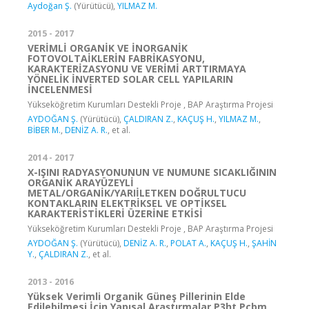
Aydoğan Ş.
(Yürütücü),
YILMAZ M.
2015 - 2017
VERİMLİ ORGANİK VE İNORGANİK
FOTOVOLTAİKLERİN FABRİKASYONU,
KARAKTERİZASYONU VE VERİMİ ARTTIRMAYA
YÖNELİK İNVERTED SOLAR CELL YAPILARIN
İNCELENMESİ
Yükseköğretim Kurumları Destekli Proje , BAP Araştırma Projesi
AYDOĞAN Ş.
(Yürütücü),
ÇALDIRAN Z.
,
KAÇUŞ H.
,
YILMAZ M.
,
BİBER M.
,
DENİZ A. R.
, et al.
2014 - 2017
X-IŞINI RADYASYONUNUN VE NUMUNE SICAKLIĞININ
ORGANİK ARAYÜZEYLİ
METAL/ORGANİK/YARIİLETKEN DOĞRULTUCU
KONTAKLARIN ELEKTRİKSEL VE OPTİKSEL
KARAKTERİSTİKLERİ ÜZERİNE ETKİSİ
Yükseköğretim Kurumları Destekli Proje , BAP Araştırma Projesi
AYDOĞAN Ş.
(Yürütücü),
DENİZ A. R.
,
POLAT A.
,
KAÇUŞ H.
,
ŞAHİN
Y.
,
ÇALDIRAN Z.
, et al.
2013 - 2016
Yüksek Verimli Organik Güneş Pillerinin Elde
Edilebilmesi İçin Yapısal Araştırmalar P3ht Pcbm