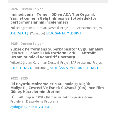
2026 - Devam Ediyor
İminodibenzil Temelli DD ve ADA Tipi Organik
Yarıiletkenlerin Geliştirilmesi ve fotodedektör
performanslarının incelenmesi
Yükseköğretim Kurumları Destekli Proje , BAP Araştırma Projesi
AYDOĞAN Ş.
(Yürütücü),
ERDOĞAN M.
,
YILDIRIM F.
2025 - Devam Ediyor
Yüksek Performans Süperkapasitör Uygulamaları
İçin WO3 Tabanlı Elektrotların Farklı Elektrolit
Ortamlarındaki Kapasitif Davranışı
Yükseköğretim Kurumları Destekli Proje , BAP Araştırma Projesi
ÇINAR DEMİR K.
(Yürütücü),
AYDOĞAN Ş.
,
YILDIRIM F.
,
DEMİR E.
2022 - 2025
İki Boyutlu Malzemelerin Kullanıldığı Düşük
Maliyetli, Çevreci Ve Esnek Cu2sns3 (Cts) Ince Film
Güneş Hücrelerinin Üretimi
TÜBİTAK Projesi , 1001 - Bilimsel ve Teknolojik Araştırma
Projelerini Destekleme Programı
Aydoğan Ş.
,
Zan R.(Yürütücü)