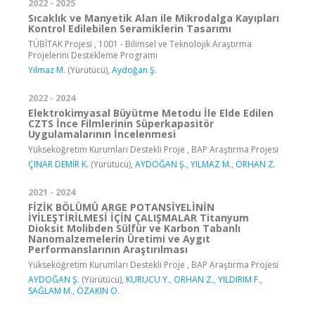
2022 - 2025
Sıcaklık ve Manyetik Alan ile Mikrodalga Kayıpları
Kontrol Edilebilen Seramiklerin Tasarımı
TÜBİTAK Projesi , 1001 - Bilimsel ve Teknolojik Araştırma
Projelerini Destekleme Programı
Yılmaz M.
(Yürütücü),
Aydoğan Ş.
2022 - 2024
Elektrokimyasal Büyütme Metodu İle Elde Edilen
CZTS İnce Filmlerinin Süperkapasitör
Uygulamalarının İncelenmesi
Yükseköğretim Kurumları Destekli Proje , BAP Araştırma Projesi
ÇINAR DEMİR K.
(Yürütücü),
AYDOĞAN Ş.
,
YILMAZ M.
,
ORHAN Z.
2021 - 2024
FİZİK BÖLÜMÜ ARGE POTANSİYELİNİN
İYİLEŞTİRİLMESİ İÇİN ÇALIŞMALAR Titanyum
Dioksit Molibden Sülfür ve Karbon Tabanlı
Nanomalzemelerin Üretimi ve Aygıt
Performanslarının Araştırılması
Yükseköğretim Kurumları Destekli Proje , BAP Araştırma Projesi
AYDOĞAN Ş.
(Yürütücü),
KURUCU Y.
,
ORHAN Z.
,
YILDIRIM F.
,
SAĞLAM M.
,
ÖZAKIN O.