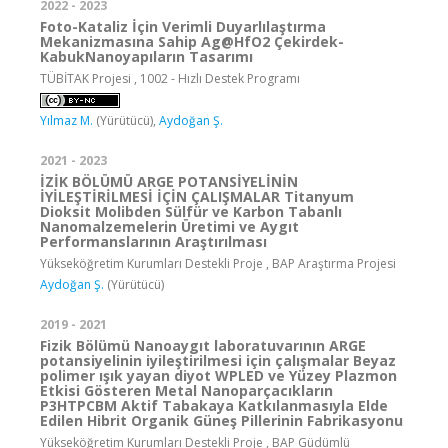
2022 - 2023
Foto-Kataliz İçin Verimli Duyarlılaştırma
Mekanizmasına Sahip Ag@HfO2 Çekirdek-
KabukNanoyapıların Tasarımı
TÜBİTAK Projesi , 1002 - Hızlı Destek Programı
Yılmaz M.
(Yürütücü),
Aydoğan Ş.
2021 - 2023
İZİK BÖLÜMÜ ARGE POTANSİYELİNİN
İYİLEŞTİRİLMESİ İÇİN ÇALIŞMALAR Titanyum
Dioksit Molibden Sülfür ve Karbon Tabanlı
Nanomalzemelerin Üretimi ve Aygıt
Performanslarının Araştırılması
Yükseköğretim Kurumları Destekli Proje , BAP Araştırma Projesi
Aydoğan Ş.
(Yürütücü)
2019 - 2021
Fizik Bölümü Nanoaygıt laboratuvarının ARGE
potansiyelinin iyileştirilmesi için çalışmalar Beyaz
polimer ışık yayan diyot WPLED ve Yüzey Plazmon
Etkisi Gösteren Metal Nanoparçacıkların
P3HTPCBM Aktif Tabakaya Katkılanmasıyla Elde
Edilen Hibrit Organik Güneş Pillerinin Fabrikasyonu
Yükseköğretim Kurumları Destekli Proje , BAP Güdümlü