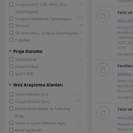
Tasarımı
24
Scopus (WoS SCIE, AHCI, SSCI
Taranmayan)
Yeni ve
274
Scopus Indeksinde Taranmayan
GÜLLÜCE
48
TR Dizin
Hüseyin 
36
Meslek Y
TR Dizin (WoS, Scopus Taranmayan)
Teknoloji
46
PubMed
2023, 202
2018
Proje Durumu
Verdiği D
30
Tamamlandı
Yenilen
7
Devam Ediyor
3
İptal Edildi
SARITAŞ S
Sevda SA
WoS Araştırma Alanları
Meslek Yü
Ön Lisans
216
Temel Bilimler (Sci)
Verdiği D
168
Sosyal Bilimler (Soc)
111
Mühendislik Bilişim ve Teknoloji
Yeni ve
(Eng)
GÜLLÜCE
39
Tarım ve Çevre Bilimleri (Age)
Hüseyin 
Meslek Y
28
Klinik Tıp (Med)