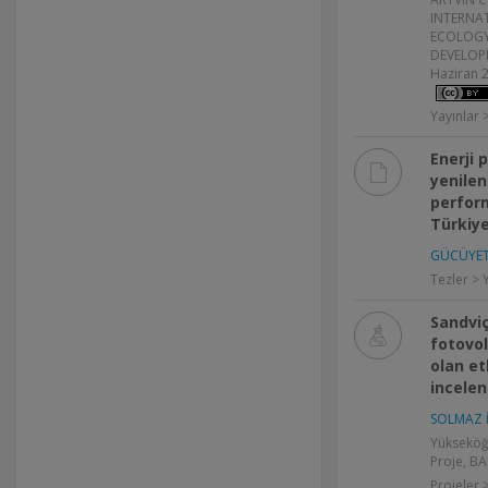
INTERNA
ECOLOGY
DEVELOPME
Haziran 2
Yayınlar >
Enerji
yenilen
perform
Türkiy
GÜCÜYETE
Tezler > 
Sandviç
fotovo
olan et
incele
SOLMAZ İ
Yükseköğ
Proje, BA
Projeler 