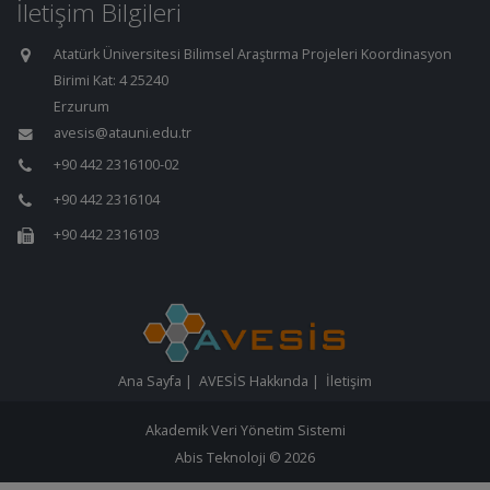
İletişim Bilgileri
Atatürk Üniversitesi Bilimsel Araştırma Projeleri Koordinasyon
Birimi Kat: 4 25240
Erzurum
avesis@atauni.edu.tr
+90 442 2316100-02
+90 442 2316104
+90 442 2316103
Ana Sayfa
|
AVESİS Hakkında
|
İletişim
Akademik Veri Yönetim Sistemi
Abis Teknoloji
© 2026