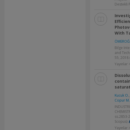
Destekli 
Investi
Efficie
Photov
With T
ÖMEROĞL
Bilge Int
and Techn
55, 2018 
Yayınlar
Dissolu
contain
saturat
Kucuk O.
Copur M.
INDUSTRI
CHEMISTRY
ss.2853-
Scopus)
Yayınlar