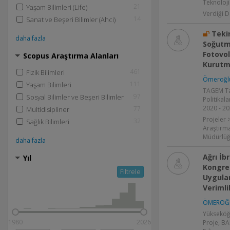
Teknoloji
21
Yaşam Bilimleri (Life)
Verdiği D
14
Sanat ve Beşeri Bilimler (Ahci)
Tekir
daha fazla
Soğutm
Fotovo
Scopus Araştırma Alanları
Kurutm
461
Fizik Bilimleri
Ömeroğl
111
Yaşam Bilimleri
TAGEM Ta
97
Sosyal Bilimler ve Beşeri Bilimler
Politikal
2020 - 2
77
Multidisipliner
Projeler
32
Sağlık Bilimleri
Araştırma
Müdürlüğü
daha fazla
Ağrı İb
Yıl
Kongre 
Filtrele
Uygula
Verimli
ÖMEROĞL
Yükseköğ
1980
2026
Proje, B