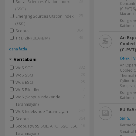
28
Social Sciences Citation Index
Concantr
(SSCI)
(C-PVT) S
Macarist
25
Emerging Sources Citation Index
Kongre v
(ESCI)
Katılımcı
364
Scopus
An Expe
48
TR DİZİN (ULAKBİM)
Cooled
daha fazla
(C-PVT)
ÖNER İ. V
Veritabanı
An Experi
332
WoS SCIE
Cooled C
28
WoS SSCI
Thermal (
Cylindric
25
WoS ESCI
Sarajevo
7
WoS Bildiriler
Kongre v
7
WoS (Scopus Indeksinde
Katılımcı
Taranmayan)
EU ExAr
267
WoS Indeksinde Taranmayan
364
Sari S.
Scopus
Karma Se
16
Scopus (WoS SCIE, AHCI, SSCI, ESCI
Sanatsal 
Taranmayan)