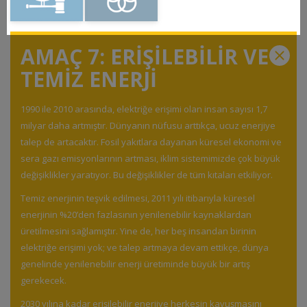
AMAÇ 7: ERİŞİLEBİLİR VE
TEMİZ ENERJİ
1990 ile 2010 arasında, elektriğe erişimi olan insan sayısı 1,7
milyar daha artmıştır. Dünyanın nüfusu arttıkça, ucuz enerjiye
talep de artacaktır. Fosil yakıtlara dayanan küresel ekonomi ve
sera gazı emisyonlarının artması, iklim sistemimizde çok büyük
değişiklikler yaratıyor. Bu değişiklikler de tüm kıtaları etkiliyor.
Temiz enerjinin teşvik edilmesi, 2011 yılı itibarıyla küresel
enerjinin %20’den fazlasının yenilenebilir kaynaklardan
üretilmesini sağlamıştır. Yine de, her beş insandan birinin
elektriğe erişimi yok; ve talep artmaya devam ettikçe, dünya
genelinde yenilenebilir enerji üretiminde büyük bir artış
gerekecek.
2030 yılına kadar erişilebilir enerjiye herkesin kavuşmasını