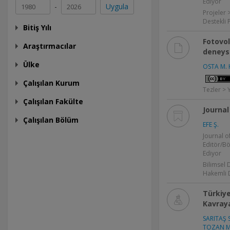
Ediyor
-
Uygula
Projeler 
Destekli 
Bitiş Yılı
Fotovo
Araştırmacılar
deneyse
Ülke
OSTA M. 
Çalışılan Kurum
Tezler > 
Çalışılan Fakülte
Journal
Çalışılan Bölüm
EFE Ş.
Journal o
Editör/B
Ediyor
Bilimsel 
Hakemli 
Türkiye
Kavray
SARITAŞ S
TOZAN M