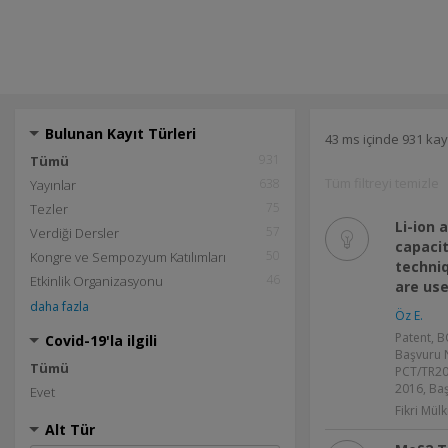
Bulunan Kayıt Türleri
43 ms içinde 931 kay
931
Tümü
Tüm filtreyi temizle
638
Yayınlar
75
Tezler
Li-ion 
57
Verdiği Dersler
capacit
50
Kongre ve Sempozyum Katılımları
techni
46
Etkinlik Organizasyonu
are use
daha fazla
Öz E.
Patent, B
Covid-19'la ilgili
Başvuru 
Tümü
PCT/TR201
2016, Baş
Evet
Fikri Mülk
Alt Tür