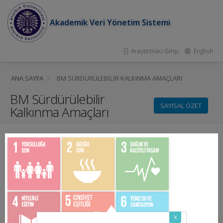
Akademik Veri Yönetim Sistemi
Araştırmacı Girişi
English
ANA SAYFA
BM SÜRDÜRÜLEBILIR KALKINMA AMAÇLARI
BM Sürdürülebilir
SAYISAL ÖZET
Kalkınma Amaçları
x