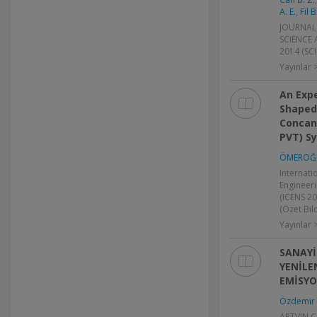
A. E.
,
Fil B
JOURNAL
SCIENCE 
2014 (SC
Yayınlar
An Expe
Shaped 
Concan
PVT) S
ÖMEROĞL
Internati
Engineeri
(ICENS 20
(Özet Bild
Yayınlar >
SANAYİ
YENİLE
EMİSYO
Özdemir 
ARTVIN 