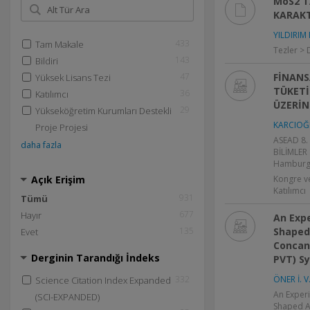
MoS2 T
KARAK
YILDIRIM 
433
Tam Makale
Tezler > 
143
Bildiri
47
FİNANS
Yüksek Lisans Tezi
TÜKETİM
36
Katılımcı
ÜZERİN
29
Yükseköğretim Kurumları Destekli
KARCIOĞ
Proje Projesi
ASEAD 8.
daha fazla
BİLİMLER
Hamburg,
Açık Erişim
Kongre v
Katılımcı
931
Tümü
677
Hayır
An Expe
135
Shaped 
Evet
Concan
Derginin Tarandığı İndeks
PVT) S
332
ÖNER İ. V
Science Citation Index Expanded
An Experi
(SCI-EXPANDED)
Shaped A