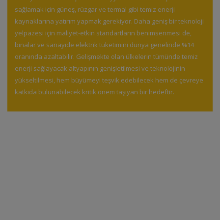
sağlamak için güneş, rüzgar ve termal gibi temiz enerji
kaynaklarına yatırım yapmak gerekiyor. Daha geniş bir teknoloji
yelpazesi için maliyet-etkin standartların benimsenmesi de,
binalar ve sanayide elektrik tüketimini dünya genelinde %14
oranında azaltabilir. Gelişmekte olan ülkelerin tümünde temiz
enerji sağlayacak altyapının genişletilmesi ve teknolojinin
yükseltilmesi, hem büyümeyi teşvik edebilecek hem de çevreye
katkıda bulunabilecek kritik önem taşıyan bir hedeftir.