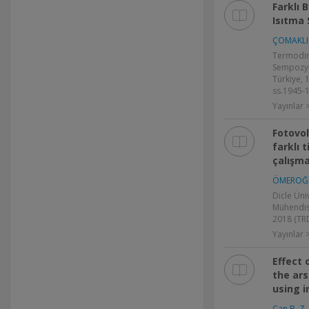
Farklı 
Isıtma 
ÇOMAKLI 
Termodin
Sempozyu
Türkiye, 1
ss.1945-1
Yayınlar >
Fotovol
farklı 
çalışma
ÖMEROĞL
Dicle Üni
Mühendisli
2018 (TRD
Yayınlar
Effect
the ars
using i
Can B. Z.