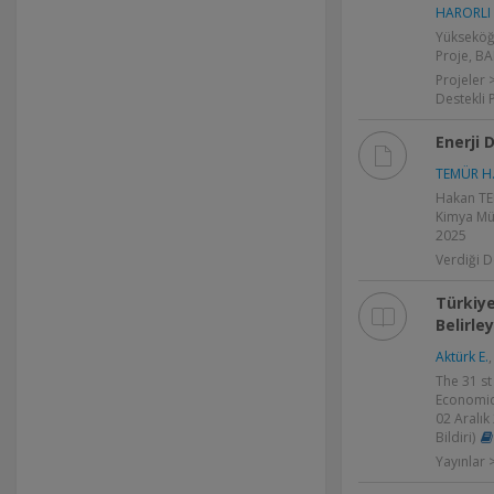
HARORLI 
Yükseköğ
Proje, BA
Projeler 
Destekli 
Enerji
TEMÜR H
Hakan TEM
Kimya Müh
2025
Verdiği D
Türkiye
Belirley
Aktürk E.
The 31 s
Economics
02 Aralık
Bildiri)
Yayınlar >