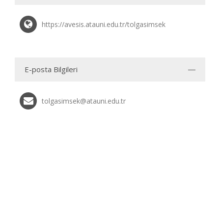
https://avesis.atauni.edu.tr/tolgasimsek
E-posta Bilgileri
tolgasimsek@atauni.edu.tr