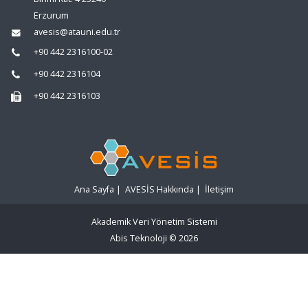
Erzurum
avesis@atauni.edu.tr
+90 442 2316100-02
+90 442 2316104
+90 442 2316103
Ana Sayfa
|
AVESİS Hakkında
|
İletişim
Akademik Veri Yönetim Sistemi
Abis Teknoloji
© 2026