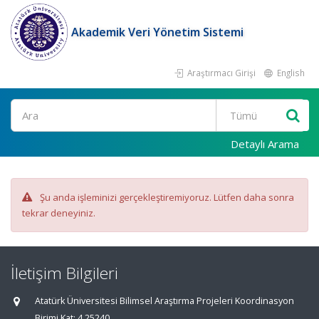
Akademik Veri Yönetim Sistemi
Araştırmacı Girişi
English
Ara
Detaylı Arama
Şu anda işleminizi gerçekleştiremiyoruz. Lütfen daha sonra
tekrar deneyiniz.
İletişim Bilgileri
Atatürk Üniversitesi Bilimsel Araştırma Projeleri Koordinasyon
Birimi Kat: 4 25240