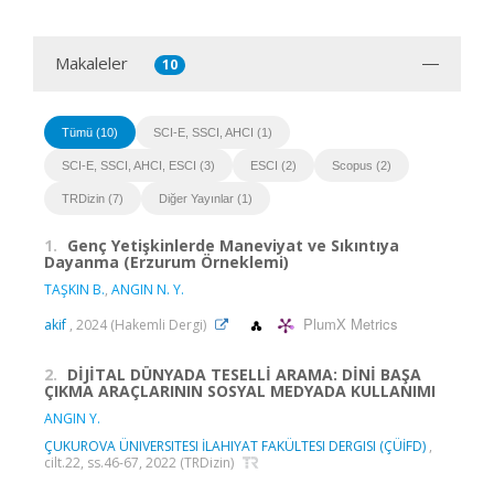
Makaleler
10
Tümü (10)
SCI-E, SSCI, AHCI (1)
SCI-E, SSCI, AHCI, ESCI (3)
ESCI (2)
Scopus (2)
TRDizin (7)
Diğer Yayınlar (1)
1.
Genç Yetişkinlerde Maneviyat ve Sıkıntıya
Dayanma (Erzurum Örneklemi)
TAŞKIN B.
,
ANGIN N. Y.
PlumX Metrics
akif
, 2024 (Hakemli Dergi)
2.
DİJİTAL DÜNYADA TESELLİ ARAMA: DİNİ BAŞA
ÇIKMA ARAÇLARININ SOSYAL MEDYADA KULLANIMI
ANGIN Y.
ÇUKUROVA ÜNIVERSITESI İLAHIYAT FAKÜLTESI DERGISI (ÇÜİFD)
,
cilt.22, ss.46-67, 2022 (TRDizin)