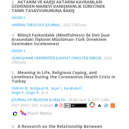
3.
AKTARIM VE KARŞI AKTARIM KAVRAMLARI
ÜZERİNDEN MANEVİ DANIŞMANLIK SÜRECİNDE
TANRI TASAVVURUNUNA BAKIŞ
ANGIN Y.
HARRAN THEOLOGY JOURNAL
, 2022 (TRDizin)
4.
Bilinçli Farkındalık (Mindfulness) ile Dini Şuur
Arasındaki İlişkinin Müslüman-Türk Örneklem
Üzerinden İncelenmesi
ANGIN Y.
GÜMÜŞHANE ÜNİVERSİTESİ İLAHİYAT FAKÜLTESİ DERGİSİ
, 2022
(TRDizin)
5.
Meaning in Life, Religious Coping, and
Loneliness During the Coronavirus Health Crisis in
Turkey
Yildirim M.
,
Kızılgeçit M.
,
Seçer İ.
,
Karabulut F.
,
Angin Y.
,
Dagci A.
, et al.
JOURNAL OF RELIGION & HEALTH
, cilt.60, sa.4, ss.2371-2385,
2021 (AHCI, SSCI, Scopus)
PlumX Metrics
6.
A Research on the Relationship Between