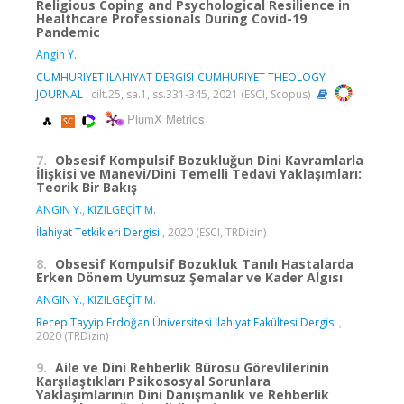
Religious Coping and Psychological Resilience in
Healthcare Professionals During Covid-19
Pandemic
Angin Y.
CUMHURIYET ILAHIYAT DERGISI-CUMHURIYET THEOLOGY
JOURNAL
, cilt.25, sa.1, ss.331-345, 2021 (ESCI, Scopus)
PlumX Metrics
7.
Obsesif Kompulsif Bozukluğun Dini Kavramlarla
İlişkisi ve Manevi/Dini Temelli Tedavi Yaklaşımları:
Teorik Bir Bakış
ANGIN Y.
,
KIZILGEÇİT M.
İlahiyat Tetkikleri Dergisi
, 2020 (ESCI, TRDizin)
8.
Obsesif Kompulsif Bozukluk Tanılı Hastalarda
Erken Dönem Uyumsuz Şemalar ve Kader Algısı
ANGIN Y.
,
KIZILGEÇİT M.
Recep Tayyip Erdoğan Üniversitesi İlahiyat Fakültesi Dergisi
,
2020 (TRDizin)
9.
Aile ve Dini Rehberlik Bürosu Görevlilerinin
Karşılaştıkları Psikososyal Sorunlara
Yaklaşımlarının Dini Danışmanlık ve Rehberlik