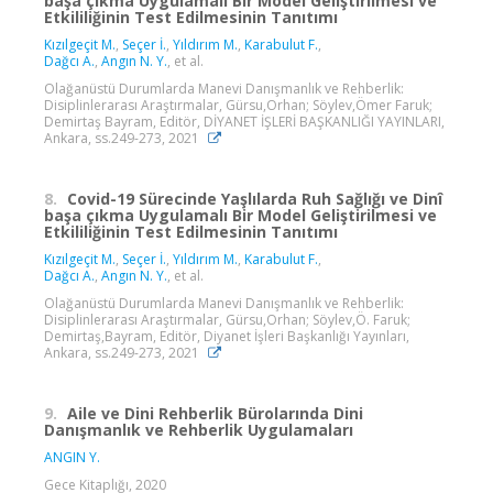
başa çıkma Uygulamalı Bir Model Geliştirilmesi ve
Etkililiğinin Test Edilmesinin Tanıtımı
Kızılgeçit M.
,
Seçer İ.
,
Yıldırım M.
,
Karabulut F.
,
Dağcı A.
,
Angın N. Y.
, et al.
Olağanüstü Durumlarda Manevi Danışmanlık ve Rehberlik:
Disiplinlerarası Araştırmalar, Gürsu,Orhan; Söylev,Ömer Faruk;
Demirtaş Bayram, Editör, DİYANET İŞLERİ BAŞKANLIĞI YAYINLARI,
Ankara, ss.249-273, 2021
8.
Covid-19 Sürecinde Yaşlılarda Ruh Sağlığı ve Dinî
başa çıkma Uygulamalı Bir Model Geliştirilmesi ve
Etkililiğinin Test Edilmesinin Tanıtımı
Kızılgeçit M.
,
Seçer İ.
,
Yıldırım M.
,
Karabulut F.
,
Dağcı A.
,
Angın N. Y.
, et al.
Olağanüstü Durumlarda Manevi Danışmanlık ve Rehberlik:
Disiplinlerarası Araştırmalar, Gürsu,Orhan; Söylev,Ö. Faruk;
Demirtaş,Bayram, Editör, Diyanet İşleri Başkanlığı Yayınları,
Ankara, ss.249-273, 2021
9.
Aile ve Dini Rehberlik Bürolarında Dini
Danışmanlık ve Rehberlik Uygulamaları
ANGIN Y.
Gece Kitaplığı, 2020