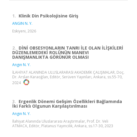
1.
Klinik Din Psikolojisine Giriş
ANGIN N. Y.
Eskiyeni, 2026
2.
DİNİ OBSESYONLARIN TANRI İLE OLAN İLİŞKİLERİ
DÜZENLEMEDEKİ ROLÜNÜN MANEVI
DANIŞMANLIKTA GÖRÜNÜR OLMASI
Angın N. Y.
İLAHİYAT ALANINDA ULUSLARARASI AKADEMİK ÇALIŞMALAR, Doç.
Dr. Arslan Karaoğlan, Editör, Serüven Yayınları, Ankara, ss.55-70,
2024
3.
Ergenlik Dönemi Gelişim Özellikleri Bağlamında
İki Farklı Olgunun Karşılaştırılması
Angın N. Y.
İlahiyat Alanında Uluslararası Araştırmalar, Prof. Dr. Veli
ATMACA, Editör, Platanus Yayıncılık, Ankara, ss.17-30, 2023