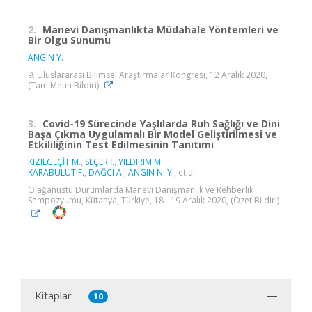
2.
Manevi Danışmanlıkta Müdahale Yöntemleri ve
Bir Olgu Sunumu
ANGIN Y.
9. Uluslararası Bilimsel Araştırmalar Kongresi, 12 Aralık 2020,
(Tam Metin Bildiri)
3.
Covid-19 Sürecinde Yaşlılarda Ruh Sağlığı ve Dini
Başa Çıkma Uygulamalı Bir Model Geliştirilmesi ve
Etkililiğinin Test Edilmesinin Tanıtımı
KIZILGEÇİT M.
,
SEÇER İ.
,
YILDIRIM M.
,
KARABULUT F.
,
DAĞCI A.
,
ANGIN N. Y.
, et al.
Olağanüstü Durumlarda Manevi Danışmanlık ve Rehberlik
Sempozyumu, Kütahya, Türkiye, 18 - 19 Aralık 2020, (Özet Bildiri)
Kitaplar
10