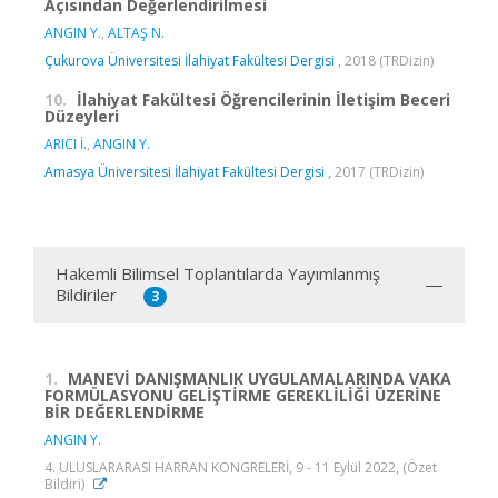
Açısından Değerlendirilmesi
ANGIN Y.
,
ALTAŞ N.
Çukurova Üniversitesi İlahiyat Fakültesi Dergisi
, 2018 (TRDizin)
10.
İlahiyat Fakültesi Öğrencilerinin İletişim Beceri
Düzeyleri
ARICI İ.
,
ANGIN Y.
Amasya Üniversitesi İlahiyat Fakültesi Dergisi
, 2017 (TRDizin)
Hakemli Bilimsel Toplantılarda Yayımlanmış
Bildiriler
3
1.
MANEVİ DANIŞMANLIK UYGULAMALARINDA VAKA
FORMÜLASYONU GELİŞTİRME GEREKLİLİĞİ ÜZERİNE
BİR DEĞERLENDİRME
ANGIN Y.
4. ULUSLARARASI HARRAN KONGRELERİ, 9 - 11 Eylül 2022, (Özet
Bildiri)