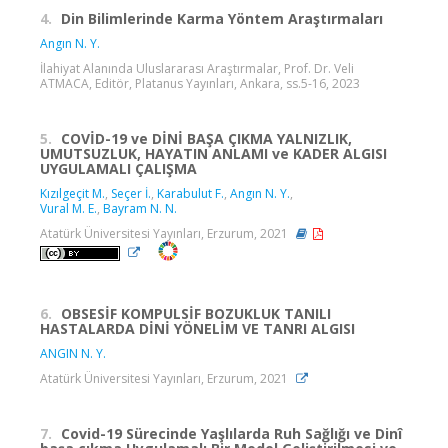
4.
Din Bilimlerinde Karma Yöntem Araştırmaları
Angın N. Y.
İlahiyat Alanında Uluslararası Araştırmalar, Prof. Dr. Veli
ATMACA, Editör, Platanus Yayınları, Ankara, ss.5-16, 2023
5.
COVİD-19 ve DİNİ BAŞA ÇIKMA YALNIZLIK,
UMUTSUZLUK, HAYATIN ANLAMI ve KADER ALGISI
UYGULAMALI ÇALIŞMA
Kızılgeçit M.
,
Seçer İ.
,
Karabulut F.
,
Angın N. Y.
,
Vural M. E.
,
Bayram N. N.
Atatürk Üniversitesi Yayınları, Erzurum, 2021
6.
OBSESİF KOMPULSİF BOZUKLUK TANILI
HASTALARDA DİNİ YÖNELİM VE TANRI ALGISI
ANGIN N. Y.
Atatürk Üniversitesi Yayınları, Erzurum, 2021
7.
Covid-19 Sürecinde Yaşlılarda Ruh Sağlığı ve Dinî