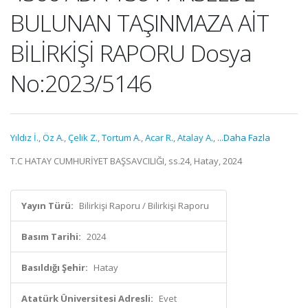
BULUNAN TAŞINMAZA AİT
BİLİRKİŞİ RAPORU Dosya
No:2023/5146
Yıldız İ.
,
Öz A.
,
Çelik Z.
,
Tortum A.
,
Acar R.
,
Atalay A.
,
...Daha Fazla
T.C HATAY CUMHURİYET BAŞSAVCILIĞI, ss.24, Hatay, 2024
Yayın Türü:
Bilirkişi Raporu / Bilirkişi Raporu
Basım Tarihi:
2024
Basıldığı Şehir:
Hatay
Atatürk Üniversitesi Adresli:
Evet