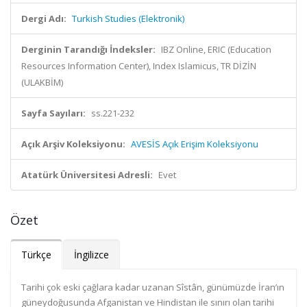
Dergi Adı:
Turkish Studies (Elektronik)
Derginin Tarandığı İndeksler:
IBZ Online, ERIC (Education
Resources Information Center), Index Islamicus, TR DİZİN
(ULAKBİM)
Sayfa Sayıları:
ss.221-232
Açık Arşiv Koleksiyonu:
AVESİS Açık Erişim Koleksiyonu
Atatürk Üniversitesi Adresli:
Evet
Özet
Türkçe
İngilizce
Tarihi çok eski çağlara kadar uzanan Sîstân, günümüzde İran’ın
güneydoğusunda Afganistan ve Hindistan ile sınırı olan tarihi