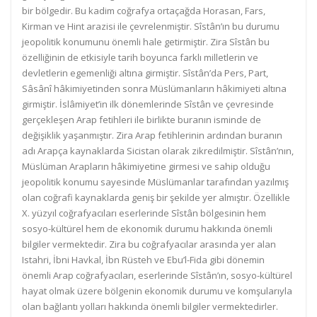
bir bölgedir. Bu kadim coğrafya ortaçağda Horasan, Fars,
Kirman ve Hint arazisi ile çevrelenmiştir. Sîstân’ın bu durumu
jeopolitik konumunu önemli hale getirmiştir. Zira Sîstân bu
özelliğinin de etkisiyle tarih boyunca farklı milletlerin ve
devletlerin egemenliği altına girmiştir. Sîstân’da Pers, Part,
Sâsânî hâkimiyetinden sonra Müslümanların hâkimiyeti altına
girmiştir. İslâmiyet’in ilk dönemlerinde Sîstân ve çevresinde
gerçekleşen Arap fetihleri ile birlikte buranın isminde de
değişiklik yaşanmıştır. Zira Arap fetihlerinin ardından buranın
adı Arapça kaynaklarda Sicistan olarak zikredilmiştir. Sîstân’nın,
Müslüman Arapların hâkimiyetine girmesi ve sahip olduğu
jeopolitik konumu sayesinde Müslümanlar tarafından yazılmış
olan coğrafi kaynaklarda geniş bir şekilde yer almıştır. Özellikle
X. yüzyıl coğrafyacıları eserlerinde Sîstân bölgesinin hem
sosyo-kültürel hem de ekonomik durumu hakkında önemli
bilgiler vermektedir. Zira bu coğrafyacılar arasında yer alan
Istahri, İbni Havkal, İbn Rüsteh ve Ebu’l-Fida gibi dönemin
önemli Arap coğrafyacıları, eserlerinde Sîstân’ın, sosyo-kültürel
hayat olmak üzere bölgenin ekonomik durumu ve komşularıyla
olan bağlantı yolları hakkında önemli bilgiler vermektedirler.