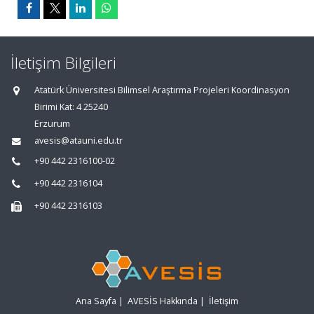
İletişim Bilgileri
Atatürk Üniversitesi Bilimsel Araştırma Projeleri Koordinasyon
Birimi Kat: 4 25240
Erzurum
avesis@atauni.edu.tr
+90 442 2316100-02
+90 442 2316104
+90 442 2316103
Ana Sayfa
|
AVESİS Hakkında
|
İletişim