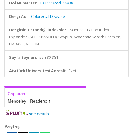
Doi Numarası:
10.1111/codi.16838
Dergi Adı:
Colorectal Disease
Derginin Tarandığı İndeksler:
Science Citation Index
Expanded (SCI-EXPANDED), Scopus, Academic Search Premier,
EMBASE, MEDLINE
Sayfa Sayıları:
ss.380-381
Atatürk Üniversitesi Adresli:
Evet
Captures
Mendeley - Readers:
1
-
see details
Paylaş