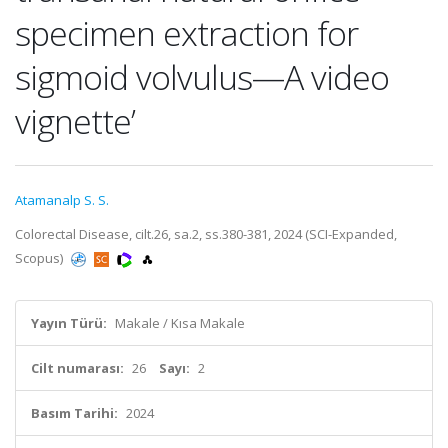
specimen extraction for
sigmoid volvulus—A video
vignette’
Atamanalp S. S.
Colorectal Disease, cilt.26, sa.2, ss.380-381, 2024 (SCI-Expanded,
Scopus)
Yayın Türü:
Makale / Kısa Makale
Cilt numarası:
26
Sayı:
2
Basım Tarihi:
2024