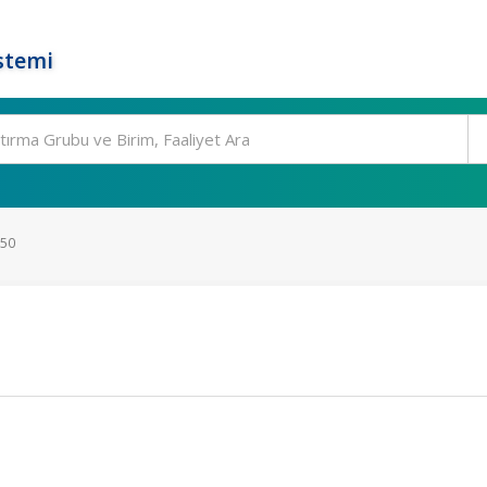
stemi
350