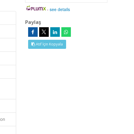
-
see details
Paylaş
Atıf İçin Kopyala
ion