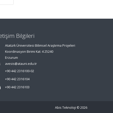
letişim Bilgileri
Atatürk Üniversitesi Bilimsel Araştırma Projeleri
Koordinasyon Birimi Kat: 4 25240
Erzurum
avesis@atauni.edu.tr
+90 442 2316100-02
+90 442 2316104
+90 442 2316103
Abis Teknoloji
© 2026