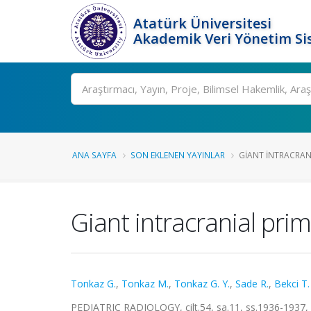
Atatürk Üniversitesi
Akademik Veri Yönetim Si
Ara
ANA SAYFA
SON EKLENEN YAYINLAR
GIANT INTRACRAN
Giant intracranial prim
Tonkaz G.
,
Tonkaz M.
,
Tonkaz G. Y.
,
Sade R.
,
Bekci T.
PEDIATRIC RADIOLOGY, cilt.54, sa.11, ss.1936-1937,