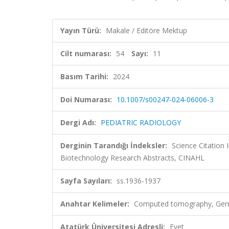
Yayın Türü:
Makale / Editöre Mektup
Cilt numarası:
54
Sayı:
11
Basım Tarihi:
2024
Doi Numarası:
10.1007/s00247-024-06006-3
Dergi Adı:
PEDIATRIC RADIOLOGY
Derginin Tarandığı İndeksler:
Science Citation
Biotechnology Research Abstracts, CINAHL
Sayfa Sayıları:
ss.1936-1937
Anahtar Kelimeler:
Computed tomography, Germi
Atatürk Üniversitesi Adresli:
Evet