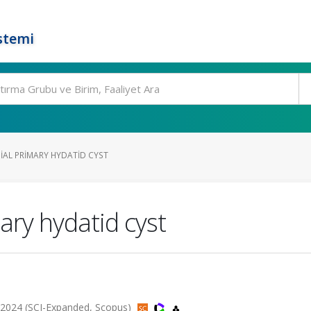
stemi
IAL PRIMARY HYDATID CYST
ary hydatid cyst
 2024 (SCI-Expanded, Scopus)