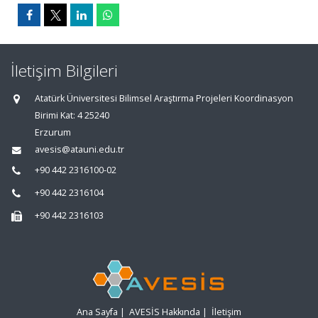
İletişim Bilgileri
Atatürk Üniversitesi Bilimsel Araştırma Projeleri Koordinasyon
Birimi Kat: 4 25240
Erzurum
avesis@atauni.edu.tr
+90 442 2316100-02
+90 442 2316104
+90 442 2316103
Ana Sayfa
|
AVESİS Hakkında
|
İletişim