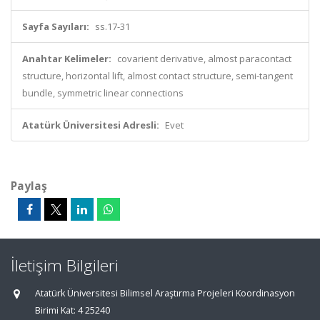
Sayfa Sayıları:
ss.17-31
Anahtar Kelimeler:
covarient derivative, almost paracontact
structure, horizontal lift, almost contact structure, semi-tangent
bundle, symmetric linear connections
Atatürk Üniversitesi Adresli:
Evet
Paylaş
İletişim Bilgileri
Atatürk Üniversitesi Bilimsel Araştırma Projeleri Koordinasyon
Birimi Kat: 4 25240