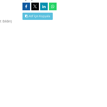
Atıf İçin Kopyala
 Bildiri)