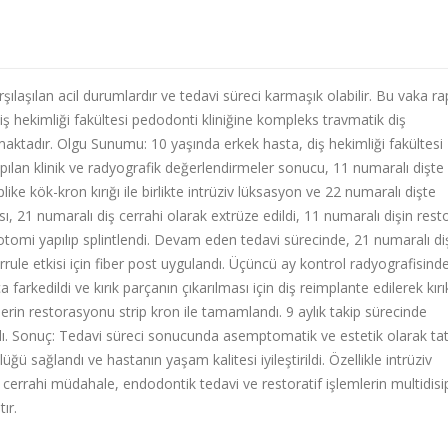
rşılaşılan acil durumlardır ve tedavi süreci karmaşık olabilir. Bu vaka r
diş hekimliği fakültesi pedodonti kliniğine kompleks travmatik diş
lmaktadır. Olgu Sunumu: 10 yaşında erkek hasta, diş hekimliği fakültesi
pılan klinik ve radyografik değerlendirmeler sonucu, 11 numaralı dişte
ke kök-kron kırığı ile birlikte intrüziv lüksasyon ve 22 numaralı dişte
sı, 21 numaralı diş cerrahi olarak extrüze edildi, 11 numaralı dişin resto
lpotomi yapılıp splintlendi. Devam eden tedavi sürecinde, 21 numaralı di
le etkisi için fiber post uygulandı. Üçüncü ay kontrol radyografisind
arkedildi ve kırık parçanın çıkarılması için diş reimplante edilerek kırı
lerin restorasyonu strip kron ile tamamlandı. 9 aylık takip sürecinde
adı. Sonuç: Tedavi süreci sonucunda asemptomatik ve estetik olarak ta
üğü sağlandı ve hastanın yaşam kalitesi iyileştirildi. Özellikle intrüziv
cerrahi müdahale, endodontik tedavi ve restoratif işlemlerin multidisip
tır.