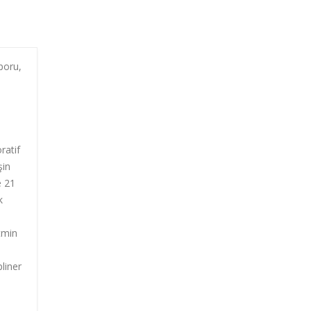
aporu,
ratif
şin
e 21
k
tmin
liner