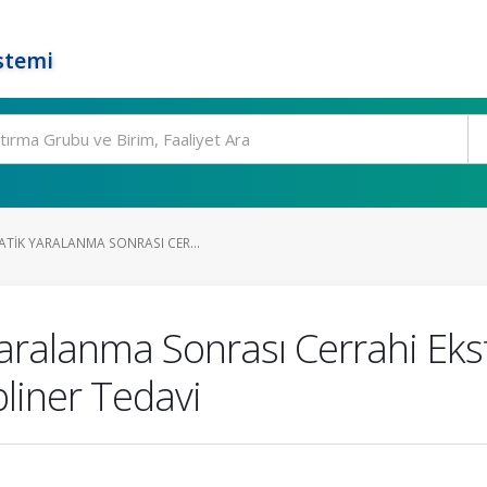
stemi
TIK YARALANMA SONRASI CER...
ralanma Sonrası Cerrahi Ekst
pliner Tedavi