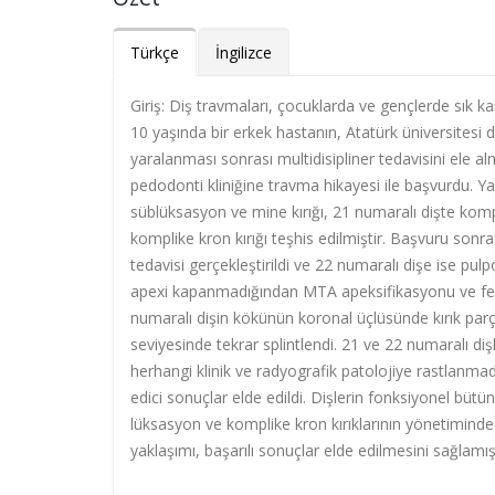
Türkçe
İngilizce
Giriş: Diş travmaları, çocuklarda ve gençlerde sık ka
10 yaşında bir erkek hastanın, Atatürk üniversitesi 
yaralanması sonrası multidisipliner tedavisini ele a
pedodonti kliniğine travma hikayesi ile başvurdu. Ya
süblüksasyon ve mine kırığı, 21 numaralı dişte kompli
komplike kron kırığı teşhis edilmiştir. Başvuru sonra
tedavisi gerçekleştirildi ve 22 numaralı dişe ise pu
apexi kapanmadığından MTA apeksifikasyonu ve ferru
numaralı dişin kökünün koronal üçlüsünde kırık parça f
seviyesinde tekrar splintlendi. 21 ve 22 numaralı diş
herhangi klinik ve radyografik patolojiye rastlanm
edici sonuçlar elde edildi. Dişlerin fonksiyonel bütünl
lüksasyon ve komplike kron kırıklarının yönetiminde 
yaklaşımı, başarılı sonuçlar elde edilmesini sağlamış