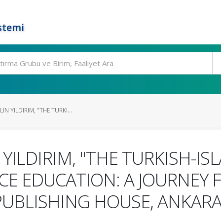
stemi
IN YILDIRIM, "THE TURKI...
YILDIRIM, "THE TURKISH-ISL
CE EDUCATION: A JOURNEY 
PUBLISHING HOUSE, ANKARA: 