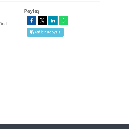
Paylaş
rich,
Atıf İçin Kopyala