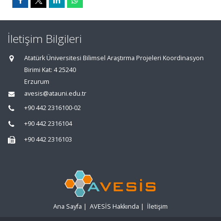
İletişim Bilgileri
Atatürk Üniversitesi Bilimsel Araştırma Projeleri Koordinasyon
Birimi Kat: 4 25240
Erzurum
avesis@atauni.edu.tr
+90 442 2316100-02
+90 442 2316104
+90 442 2316103
Ana Sayfa
|
AVESİS Hakkında
|
İletişim