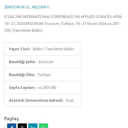
ŞENOCAK M. G.
,
AKÇORA Y.
ICSAS 2ND INTERNATIONAL CONFERENCE ON APPLIED SCIENCES APRIL
19 - 21, 2024 ERZURUM, Erzurum, Türkiye, 19 - 21 Nisan 2024, ss.287-
290, (Tam Metin Bildiri)
Yayın Türü:
Bildiri / Tam Metin Bildiri
Basıldığı Şehir:
Erzurum
Basıldığı Ülke:
Türkiye
Sayfa Sayıları:
ss.287-290
Atatürk Üniversitesi Adresli:
Evet
Paylaş