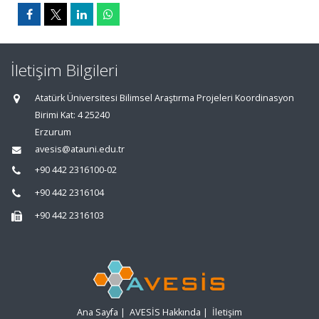
İletişim Bilgileri
Atatürk Üniversitesi Bilimsel Araştırma Projeleri Koordinasyon
Birimi Kat: 4 25240
Erzurum
avesis@atauni.edu.tr
+90 442 2316100-02
+90 442 2316104
+90 442 2316103
Ana Sayfa
|
AVESİS Hakkında
|
İletişim