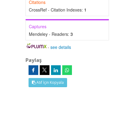
Citations
CrossRef - Citation Indexes:
1
Captures
Mendeley - Readers:
3
-
see details
Paylaş
Atıf İçin Kopyala