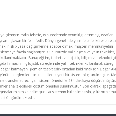
a çıkmıştır. Yalın felsefe, iş süreçlerinde verimliliği artırmayı, israfları
 amaçlayan bir felsefedir. Dünya genelinde yalın felsefe; küresel rek
şmak, hızlı piyasa değişimlerine adapte olmak, müşteri memnuniyetini
işletmeye fayda sağlamıştır. Günümüzde yalınlaşma ve yalın teknikler,
kullanılmaktadır. Buna; eğitim, tedarik ve lojistik, bilişim ve teknoloji gi
gıda firmasının iç lojistik süreçlerinde yalın teknikler kullanılarak süreç
e değer katmayan işlemleri tespit edip ortadan kaldırmak için Değer Akı
yürütülen işlemler elimine edilerek yeni bir sistem oluşturulmuştur. M
ransfer süreci, yeni sistem önerisi ile 284 dakikaya düşürülmüştür.
er analiz edilerek çözüm önerileri sunulmuştur. Son olarak, spagetti
ımalar minimize edilmiştir. Bu sistemin kullanılmasıyla, yıllık ortalama
mesi öngörülmektedir.