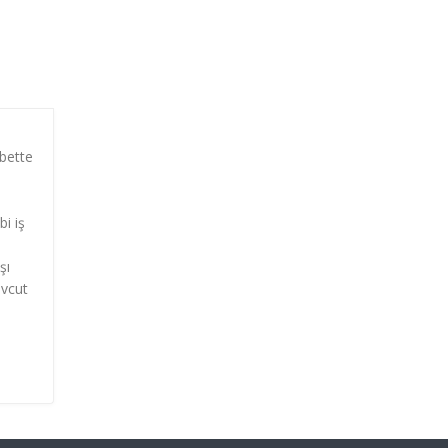
abette
bi iş
şı
evcut