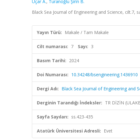
Uçar A.
,
Turanoğlu Şirin B.
Black Sea Journal of Engineering and Science, cilt.7, 
Yayın Türü:
Makale / Tam Makale
Cilt numarası:
7
Sayı:
3
Basım Tarihi:
2024
Doi Numarası:
10.34248/bsengineering.1436910
Dergi Adı:
Black Sea Journal of Engineering and S
Derginin Tarandığı İndeksler:
TR DİZİN (ULAK
Sayfa Sayıları:
ss.423-435
Atatürk Üniversitesi Adresli:
Evet