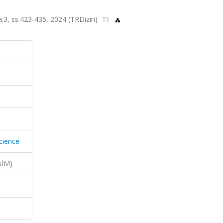
sa.3, ss.423-435, 2024 (TRDizin)
cience
BİM)