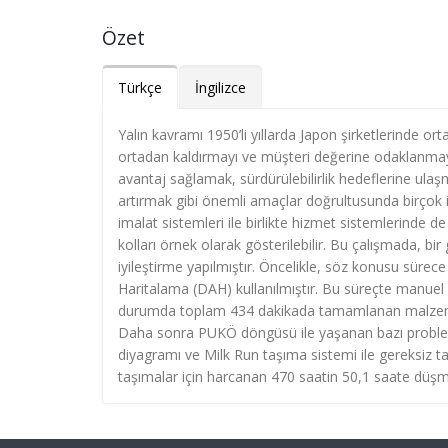
Özet
Türkçe
İngilizce
Yalın kavramı 1950’li yıllarda Japon şirketlerinde ortay
ortadan kaldırmayı ve müşteri değerine odaklanmayı
avantaj sağlamak, sürdürülebilirlik hedeflerine ula
artırmak gibi önemli amaçlar doğrultusunda birçok 
imalat sistemleri ile birlikte hizmet sistemlerinde de 
kolları örnek olarak gösterilebilir. Bu çalışmada, bir 
iyileştirme yapılmıştır. Öncelikle, söz konusu sürec
Haritalama (DAH) kullanılmıştır. Bu süreçte manuel 
durumda toplam 434 dakikada tamamlanan malzeme t
Daha sonra PUKÖ döngüsü ile yaşanan bazı probleml
diyagramı ve Milk Run taşıma sistemi ile gereksiz taş
taşımalar için harcanan 470 saatin 50,1 saate düş