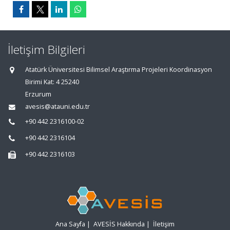
İletişim Bilgileri
Atatürk Üniversitesi Bilimsel Araştırma Projeleri Koordinasyon
Birimi Kat: 4 25240
Erzurum
avesis@atauni.edu.tr
+90 442 2316100-02
+90 442 2316104
+90 442 2316103
Ana Sayfa
|
AVESİS Hakkında
|
İletişim