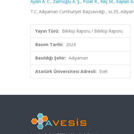
Aydın A. C.
,
Zaimoğlu A. Ş.
,
Polat R.
,
Kılıç M.
,
Kaplan G
T.C. Adıyaman Cumhuriyet Başsavcılığı , ss.35, Adıya
Yayın Türü:
Bilirkişi Raporu / Bilirkişi Raporu
Basım Tarihi:
2024
Basıldığı Şehir:
Adıyaman
Atatürk Üniversitesi Adresli:
Evet