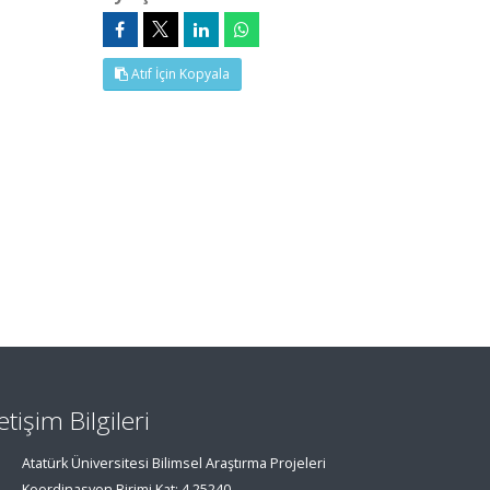
Atıf İçin Kopyala
letişim Bilgileri
Atatürk Üniversitesi Bilimsel Araştırma Projeleri
Koordinasyon Birimi Kat: 4 25240