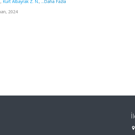
.
,
Kurt Albayrak Z. N.
,
...Daha Fazla
man, 2024
İ