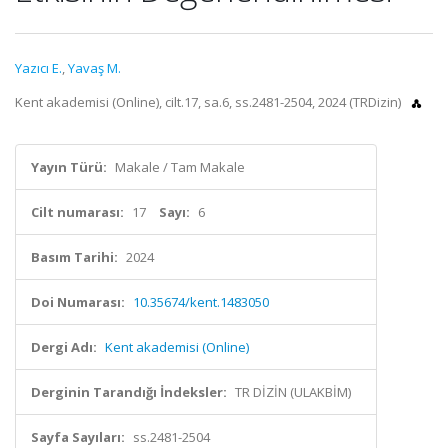
Yazıcı E.
,
Yavaş M.
Kent akademisi (Online), cilt.17, sa.6, ss.2481-2504, 2024 (TRDizin)
Yayın Türü:
Makale / Tam Makale
Cilt numarası:
17
Sayı:
6
Basım Tarihi:
2024
Doi Numarası:
10.35674/kent.1483050
Dergi Adı:
Kent akademisi (Online)
Derginin Tarandığı İndeksler:
TR DİZİN (ULAKBİM)
Sayfa Sayıları:
ss.2481-2504