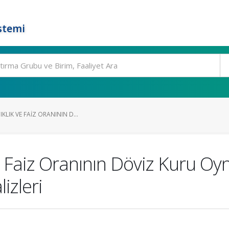
stemi
KLIK VE FAIZ ORANININ D...
e Faiz Oranının Döviz Kuru Oyna
izleri