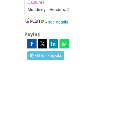
Captures
Mendeley - Readers:
2
-
see details
Paylaş
Atıf İçin Kopyala