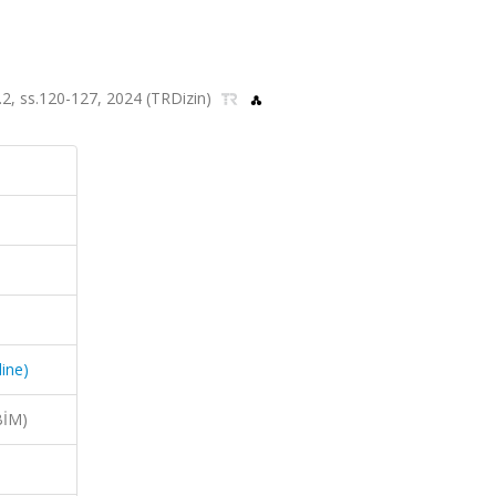
a.2, ss.120-127, 2024 (TRDizin)
ine)
BİM)