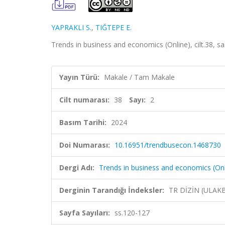
YAPRAKLI S.
,
TIĞTEPE E.
Trends in business and economics (Online), cilt.38, s
Yayın Türü:
Makale / Tam Makale
Cilt numarası:
38
Sayı:
2
Basım Tarihi:
2024
Doi Numarası:
10.16951/trendbusecon.1468730
Dergi Adı:
Trends in business and economics (Onl
Derginin Tarandığı İndeksler:
TR DİZİN (ULAK
Sayfa Sayıları:
ss.120-127