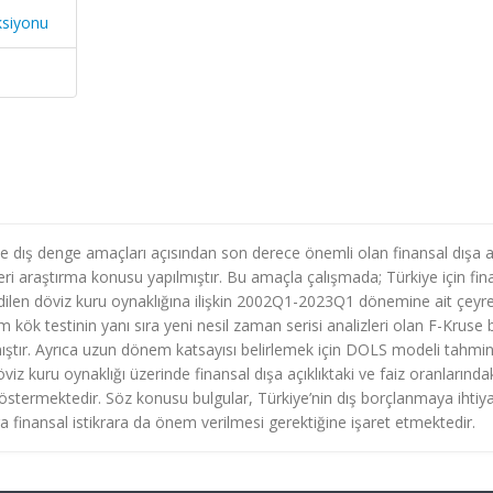
ksiyonu
ve dış denge amaçları açısından son derece önemli olan finansal dışa aç
leri araştırma konusu yapılmıştır. Bu amaçla çalışmada; Türkiye için fin
 edilen döviz kuru oynaklığına ilişkin 2002Q1-2023Q1 dönemine ait çeyre
m kök testinin yanı sıra yeni nesil zaman serisi analizleri olan F-Kruse 
mıştır. Ayrıca uzun dönem katsayısı belirlemek için DOLS modeli tahmi
öviz kuru oynaklığı üzerinde finansal dışa açıklıktaki ve faiz oranlarında
u göstermektedir. Söz konusu bulgular, Türkiye’nin dış borçlanmaya ihtiya
a finansal istikrara da önem verilmesi gerektiğine işaret etmektedir.