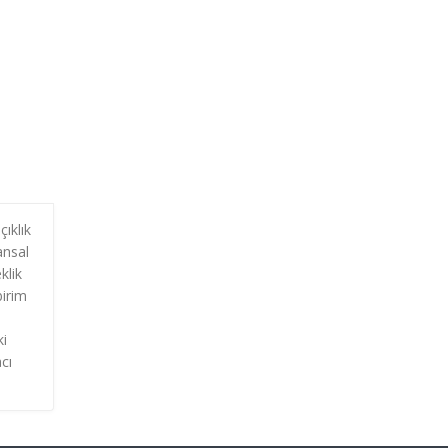
ıklık
ansal
klik
birim
n
ki
cı