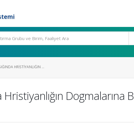
stemi
ŞIĞINDA HRISTIYANLIĞIN ...
a Hristiyanlığın Dogmalarına B