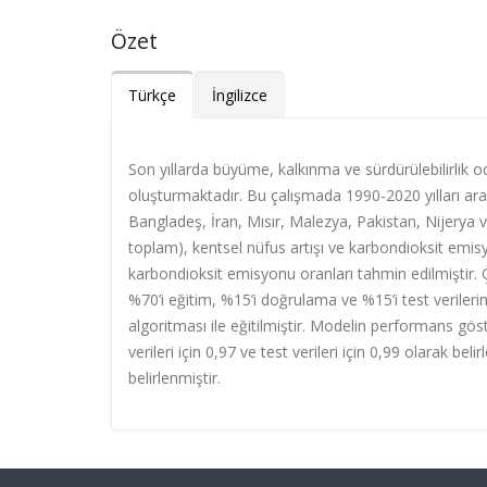
Özet
Türkçe
İngilizce
Son yıllarda büyüme, kalkınma ve sürdürülebilirlik oda
oluşturmaktadır. Bu çalışmada 1990-2020 yılları ar
Bangladeş, İran, Mısır, Malezya, Pakistan, Nijerya ve T
toplam), kentsel nüfus artışı ve karbondioksit emisyon
karbondioksit emisyonu oranları tahmin edilmiştir. 
%70’i eğitim, %15’i doğrulama ve %15’i test verileri
algoritması ile eğitilmiştir. Modelin performans gös
verileri için 0,97 ve test verileri için 0,99 olarak be
belirlenmiştir.