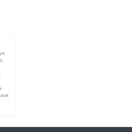
ya,
l,
t
k
a
larak