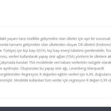
klı yaşam tarzı özellikle gelişmekte olan ülkeler için ayrı bir sorunsalı
asında tamamı gelişmekte olan ülkelerden oluşan D8 ülkeleri (Endonez
ürkiye) için kişi başı GSYH, kişi başı enerji tüketimi (yenilenebilir, fosi
u, verileri kullanılarak yapay sinir ağları (YSA) yöntemi ile ülkelere ai
Çalışmada kurulan YSA modelinde veri tabanı verilerinin rastgele olara
ne ayrılmıştır. Oluşturulan bu yapay sinir ağı, Levenberg-Marquardt
tergelerinden Regresyon R değerleri eğitim verileri için 0,99, doğrulam
lirlenmiştir. Modelde kullanılan tüm veriler için regresyon R değeri 0,99 o