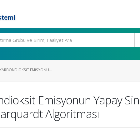
stemi
N KARBONDIOKSIT EMISYONU...
ondioksit Emisyonun Yapay Sini
arquardt Algoritması