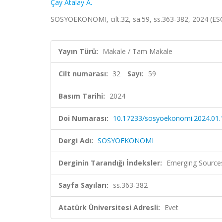
Çay Atalay A.
SOSYOEKONOMI, cilt.32, sa.59, ss.363-382, 2024 (ES
Yayın Türü:
Makale / Tam Makale
Cilt numarası:
32
Sayı:
59
Basım Tarihi:
2024
Doi Numarası:
10.17233/sosyoekonomi.2024.01.
Dergi Adı:
SOSYOEKONOMI
Derginin Tarandığı İndeksler:
Emerging Sources
Sayfa Sayıları:
ss.363-382
Atatürk Üniversitesi Adresli:
Evet