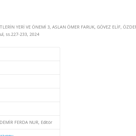
LERİN YERİ VE ÖNEMİ 3, ASLAN ÖMER FARUK, GÖVEZ ELİF, ÖZDE
l, ss.227-233, 2024
DEMİR FERDA NUR, Editör
ksiyonu