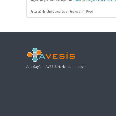
Atatürk Üniversitesi Adresli:
Evet
Ana Sayfa
|
AVESİS Hakkında
|
İletişim