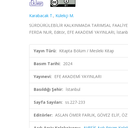
Karabacak T.
,
Külekçi M.
SÜRDÜRÜLEBİLİR KALKINMADA TARIMSAL FAALİYET
FERDA NUR, Editör, EFE AKADEMİ YAYINLARI, İstanbu
Yayın Türü:
Kitapta Bölüm / Mesleki Kitap
Basım Tarihi:
2024
Yayınevi:
EFE AKADEMİ YAYINLARI
Basıldığı Şehir:
İstanbul
Sayfa Sayıları:
ss.227-233
Editörler:
ASLAN ÖMER FARUK, GÖVEZ ELİF, ÖZ
Açık Arşiv Koleksiyonu:
AVESİS Açık Erişim Kole