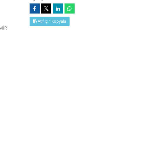
Atıf İçin Kopyala
MİR