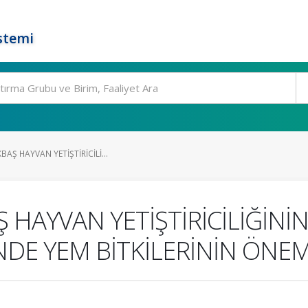
stemi
AŞ HAYVAN YETİŞTİRİCİLİ...
 HAYVAN YETİŞTİRİCİLİĞİN
NDE YEM BİTKİLERİNİN ÖNEM