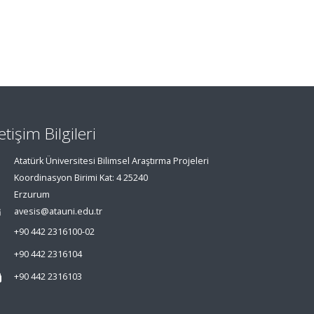
letişim Bilgileri
Atatürk Üniversitesi Bilimsel Araştırma Projeleri
Koordinasyon Birimi Kat: 4 25240
Erzurum
avesis@atauni.edu.tr
+90 442 2316100-02
+90 442 2316104
+90 442 2316103