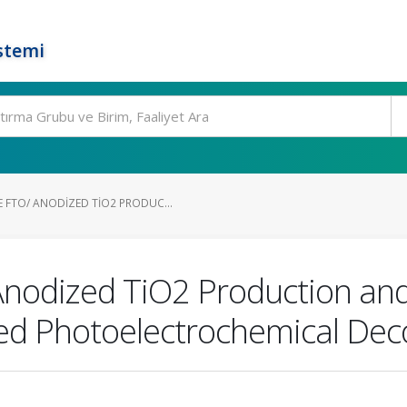
stemi
FTO/ ANODIZED TIO2 PRODUC...
nodized TiO2 Production and 
ted Photoelectrochemical De