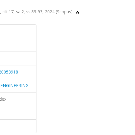
.17, sa.2, ss.83-93, 2024 (Scopus)
20053918
 ENGINEERING
dex