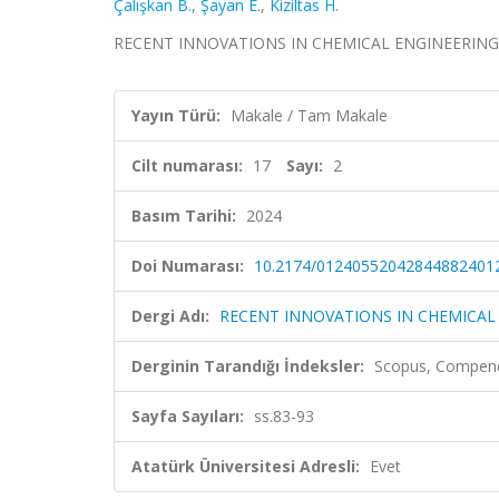
Çalışkan B.
,
Şayan E.
,
Kiziltas H.
RECENT INNOVATIONS IN CHEMICAL ENGINEERING, cilt
Yayın Türü:
Makale / Tam Makale
Cilt numarası:
17
Sayı:
2
Basım Tarihi:
2024
Doi Numarası:
10.2174/01240552042844882401
Dergi Adı:
RECENT INNOVATIONS IN CHEMICAL
Derginin Tarandığı İndeksler:
Scopus, Compen
Sayfa Sayıları:
ss.83-93
Atatürk Üniversitesi Adresli:
Evet