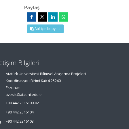
Paylaş
Atıf İçin Kopyala
letişim Bilgileri
Atatürk Üniversitesi Bilimsel Araştırma Projeleri
Koordinasyon Birimi Kat: 4 25240
Erzurum
avesis@atauni.edu.tr
+90 442 2316100-02
+90 442 2316104
+90 442 2316103