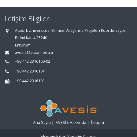
İletişim Bilgileri
Atatürk Üniversitesi Bilimsel Araştırma Projeleri Koordinasyon
Birimi Kat: 4 25240
Erzurum
avesis@atauni.edu.tr
+90 442 2316100-02
+90 442 2316104
+90 442 2316103
Ana Sayfa
|
AVESİS Hakkında
|
İletişim
Akademik Veri Yönetim Sistemi