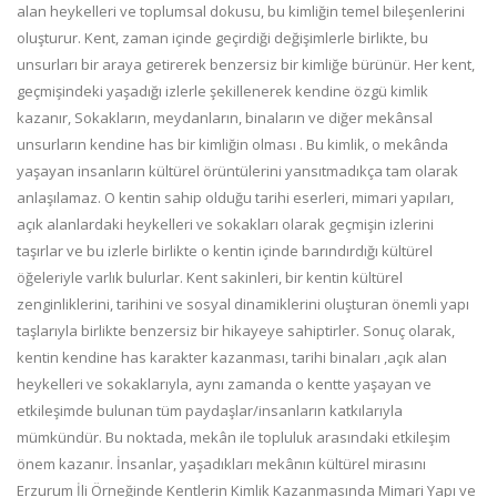
alan heykelleri ve toplumsal dokusu, bu kimliğin temel bileşenlerini
oluşturur. Kent, zaman içinde geçirdiği değişimlerle birlikte, bu
unsurları bir araya getirerek benzersiz bir kimliğe bürünür. Her kent,
geçmişindeki yaşadığı izlerle şekillenerek kendine özgü kimlik
kazanır, Sokakların, meydanların, binaların ve diğer mekânsal
unsurların kendine has bir kimliğin olması . Bu kimlik, o mekânda
yaşayan insanların kültürel örüntülerini yansıtmadıkça tam olarak
anlaşılamaz. O kentin sahip olduğu tarihi eserleri, mimari yapıları,
açık alanlardaki heykelleri ve sokakları olarak geçmişin izlerini
taşırlar ve bu izlerle birlikte o kentin içinde barındırdığı kültürel
öğeleriyle varlık bulurlar. Kent sakinleri, bir kentin kültürel
zenginliklerini, tarihini ve sosyal dinamiklerini oluşturan önemli yapı
taşlarıyla birlikte benzersiz bir hikayeye sahiptirler. Sonuç olarak,
kentin kendine has karakter kazanması, tarihi binaları ,açık alan
heykelleri ve sokaklarıyla, aynı zamanda o kentte yaşayan ve
etkileşimde bulunan tüm paydaşlar/insanların katkılarıyla
mümkündür. Bu noktada, mekân ile topluluk arasındaki etkileşim
önem kazanır. İnsanlar, yaşadıkları mekânın kültürel mirasını
Erzurum İli Örneğinde Kentlerin Kimlik Kazanmasında Mimari Yapı ve