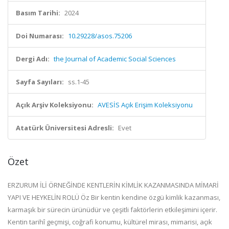
Basım Tarihi:
2024
Doi Numarası:
10.29228/asos.75206
Dergi Adı:
the Journal of Academic Social Sciences
Sayfa Sayıları:
ss.1-45
Açık Arşiv Koleksiyonu:
AVESİS Açık Erişim Koleksiyonu
Atatürk Üniversitesi Adresli:
Evet
Özet
ERZURUM İLİ ÖRNEĞİNDE KENTLERİN KİMLİK KAZANMASINDA MİMARİ
YAPI VE HEYKELİN ROLÜ Öz Bir kentin kendine özgü kimlik kazanması,
karmaşık bir sürecin ürünüdür ve çeşitli faktörlerin etkileşimini içerir.
Kentin tarihî geçmişi, coğrafi konumu, kültürel mirası, mimarisi, açık