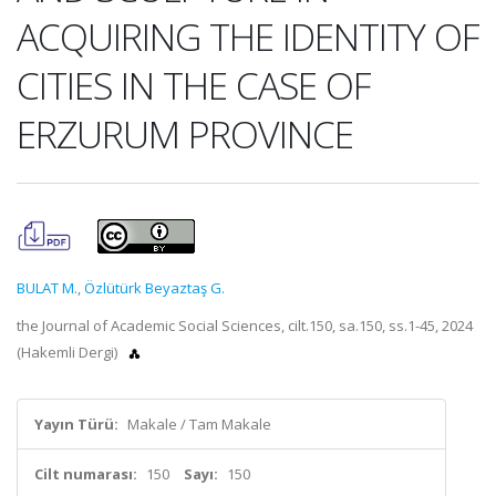
ACQUIRING THE IDENTITY OF
CITIES IN THE CASE OF
ERZURUM PROVINCE
BULAT M.
,
Özlütürk Beyaztaş G.
the Journal of Academic Social Sciences, cilt.150, sa.150, ss.1-45, 2024
(Hakemli Dergi)
Yayın Türü:
Makale / Tam Makale
Cilt numarası:
150
Sayı:
150