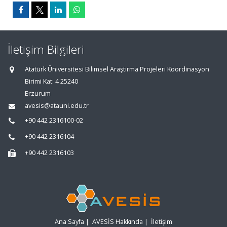
İletişim Bilgileri
Atatürk Üniversitesi Bilimsel Araştırma Projeleri Koordinasyon
Birimi Kat: 4 25240
Erzurum
avesis@atauni.edu.tr
+90 442 2316100-02
+90 442 2316104
+90 442 2316103
Ana Sayfa
|
AVESİS Hakkında
|
İletişim