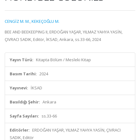
CENGİZ M. M.
,
KEKEÇOĞLU M.
BEE AND BEEKEEPING II, ERDOĞAN YAŞAR, YILMAZ YAHYA YASİN,
ÇIVRACI SADIK, Editör, İKSAD, Ankara, ss.33-66, 2024
Yayın Türü:
Kitapta Bölüm / Mesleki Kitap
Basım Tarihi:
2024
Yayınevi:
İKSAD
Basıldığı Şehir:
Ankara
Sayfa Sayıları:
ss.33-66
Editörler:
ERDOĞAN YAŞAR, YILMAZ YAHYA YASİN, ÇIVRACI
SADIK, Editör