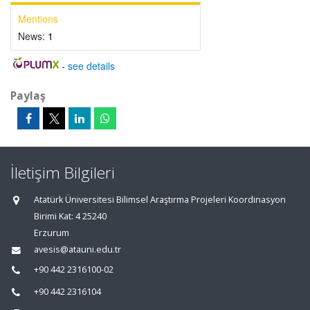
Mentions
News:
1
-
see details
Paylaş
İletişim Bilgileri
Atatürk Üniversitesi Bilimsel Araştırma Projeleri Koordinasyon
Birimi Kat: 4 25240
Erzurum
avesis@atauni.edu.tr
+90 442 2316100-02
+90 442 2316104