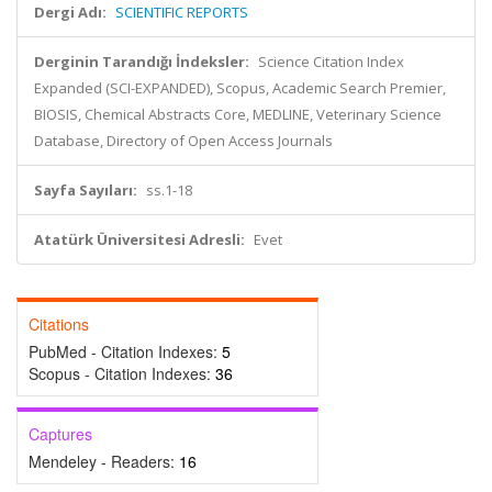
Dergi Adı:
SCIENTIFIC REPORTS
Derginin Tarandığı İndeksler:
Science Citation Index
Expanded (SCI-EXPANDED), Scopus, Academic Search Premier,
BIOSIS, Chemical Abstracts Core, MEDLINE, Veterinary Science
Database, Directory of Open Access Journals
Sayfa Sayıları:
ss.1-18
Atatürk Üniversitesi Adresli:
Evet
Citations
PubMed - Citation Indexes:
5
Scopus - Citation Indexes:
36
Captures
Mendeley - Readers:
16