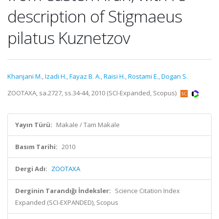
description of Stigmaeus
pilatus Kuznetzov
Khanjani M.
,
Izadi H.
,
Fayaz B. A.
,
Raisi H.
,
Rostami E.
,
Dogan S.
ZOOTAXA, sa.2727, ss.34-44, 2010 (SCI-Expanded, Scopus)
Yayın Türü:
Makale / Tam Makale
Basım Tarihi:
2010
Dergi Adı:
ZOOTAXA
Derginin Tarandığı İndeksler:
Science Citation Index
Expanded (SCI-EXPANDED), Scopus