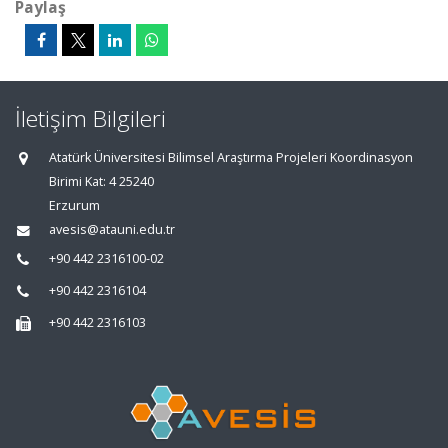
Paylaş
İletişim Bilgileri
Atatürk Üniversitesi Bilimsel Araştırma Projeleri Koordinasyon
Birimi Kat: 4 25240
Erzurum
avesis@atauni.edu.tr
+90 442 2316100-02
+90 442 2316104
+90 442 2316103