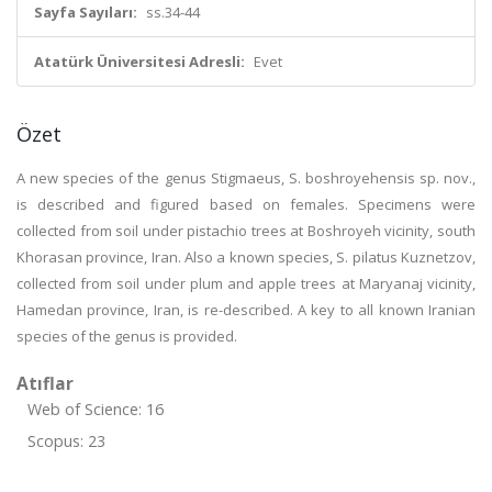
Sayfa Sayıları:
ss.34-44
Atatürk Üniversitesi Adresli:
Evet
Özet
A new species of the genus Stigmaeus, S. boshroyehensis sp. nov.,
is described and figured based on females. Specimens were
collected from soil under pistachio trees at Boshroyeh vicinity, south
Khorasan province, Iran. Also a known species, S. pilatus Kuznetzov,
collected from soil under plum and apple trees at Maryanaj vicinity,
Hamedan province, Iran, is re-described. A key to all known Iranian
species of the genus is provided.
Atıflar
Web of Science: 16
Scopus: 23