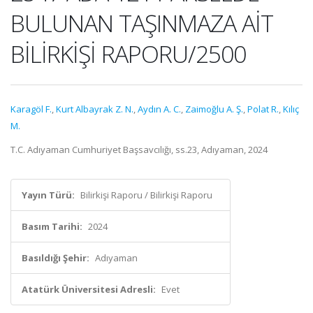
BULUNAN TAŞINMAZA AİT
BİLİRKİŞİ RAPORU/2500
Karagöl F.
,
Kurt Albayrak Z. N.
,
Aydın A. C.
,
Zaimoğlu A. Ş.
,
Polat R.
,
Kılıç
M.
T.C. Adıyaman Cumhuriyet Başsavcılığı, ss.23, Adıyaman, 2024
Yayın Türü:
Bilirkişi Raporu / Bilirkişi Raporu
Basım Tarihi:
2024
Basıldığı Şehir:
Adıyaman
Atatürk Üniversitesi Adresli:
Evet