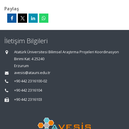
Paylaş
İletişim Bilgileri
Atatürk Üniversitesi Bilimsel Araştırma Projeleri Koordinasyon
Birimi Kat: 4 25240
Erzurum
avesis@atauni.edu.tr
+90 442 2316100-02
+90 442 2316104
+90 442 2316103