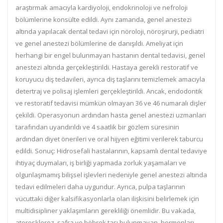
araştırmak amacıyla kardiyoloji, endokrinoloji ve nefroloji
bölümlerine konsülte edildi. Aynı zamanda, genel anestezi
altında yapılacak dental tedavi için nöroloji, nöroşirurji, pediatri
ve genel anestezi bölümlerine de danışıldı. Ameliyat için
herhangi bir engel bulunmayan hastanın dental tedavisi, genel
anestezi altında gerçekleştirildi. Hastaya gerekli restoratif ve
koruyucu diş tedavileri, ayrıca diş taşlarını temizlemek amacıyla
detertraj ve polisaj işlemleri gerçekleştirildi. Ancak, endodontik
ve restoratif tedavisi mümkün olmayan 36 ve 46 numaralı dişler
çekildi. Operasyonun ardından hasta genel anestezi uzmanları
tarafından uyandırıldı ve 4 saatlik bir gözlem süresinin
ardından diyet önerileri ve oral hijyen eğitimi verilerek taburcu
edildi. Sonuç: Hidrosefali hastalarının, kapsamlı dental tedaviye
ihtiyaç duymaları, iş birliği yapmada zorluk yaşamaları ve
olgunlaşmamış bilişsel işlevleri nedeniyle genel anestezi altında
tedavi edilmeleri daha uygundur. Ayrıca, pulpa taşlarının
vücuttaki diğer kalsifikasyonlarla olan ilişkisini belirlemek için
multidisipliner yaklaşımların gerekliliği önemlidir. Bu vakada,
ateroskleroz, safra ve böbrek taşı bulunmayan, hormonları