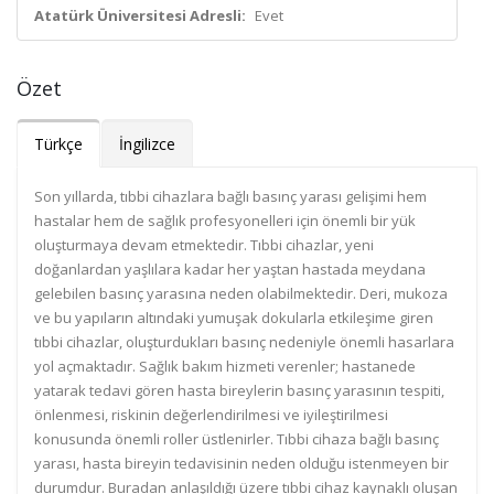
Atatürk Üniversitesi Adresli:
Evet
Özet
Türkçe
İngilizce
Son yıllarda, tıbbi cihazlara bağlı basınç yarası gelişimi hem
hastalar hem de sağlık profesyonelleri için önemli bir yük
oluşturmaya devam etmektedir. Tıbbi cihazlar, yeni
doğanlardan yaşlılara kadar her yaştan hastada meydana
gelebilen basınç yarasına neden olabilmektedir. Deri, mukoza
ve bu yapıların altındaki yumuşak dokularla etkileşime giren
tıbbi cihazlar, oluşturdukları basınç nedeniyle önemli hasarlara
yol açmaktadır. Sağlık bakım hizmeti verenler; hastanede
yatarak tedavi gören hasta bireylerin basınç yarasının tespiti,
önlenmesi, riskinin değerlendirilmesi ve iyileştirilmesi
konusunda önemli roller üstlenirler. Tıbbi cihaza bağlı basınç
yarası, hasta bireyin tedavisinin neden olduğu istenmeyen bir
durumdur. Buradan anlaşıldığı üzere tıbbi cihaz kaynaklı oluşan