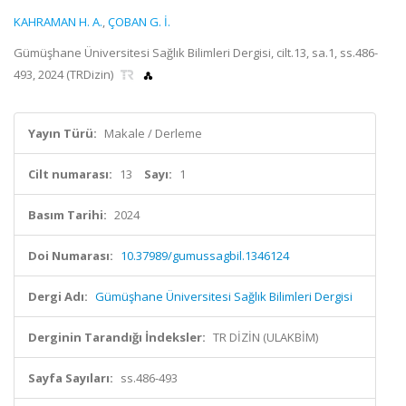
KAHRAMAN H. A.
,
ÇOBAN G. İ.
Gümüşhane Üniversitesi Sağlık Bilimleri Dergisi, cilt.13, sa.1, ss.486-
493, 2024 (TRDizin)
Yayın Türü:
Makale / Derleme
Cilt numarası:
13
Sayı:
1
Basım Tarihi:
2024
Doi Numarası:
10.37989/gumussagbil.1346124
Dergi Adı:
Gümüşhane Üniversitesi Sağlık Bilimleri Dergisi
Derginin Tarandığı İndeksler:
TR DİZİN (ULAKBİM)
Sayfa Sayıları:
ss.486-493