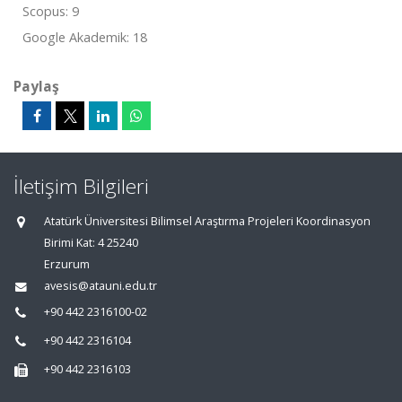
Scopus: 9
Google Akademik: 18
Paylaş
İletişim Bilgileri
Atatürk Üniversitesi Bilimsel Araştırma Projeleri Koordinasyon
Birimi Kat: 4 25240
Erzurum
avesis@atauni.edu.tr
+90 442 2316100-02
+90 442 2316104
+90 442 2316103