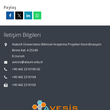
Paylaş
İletişim Bilgileri
Atatürk Üniversitesi Bilimsel Araştırma Projeleri Koordinasyon
Birimi Kat: 4 25240
Erzurum
avesis@atauni.edu.tr
+90 442 2316100-02
+90 442 2316104
+90 442 2316103