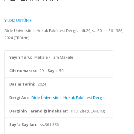
YILDIZ ÜSTÜN E.
Dicle Üniversitesi Hukuk Fakültesi Dergisi, cilt.29, sa.50, ss.361-386,
2024 (TRDizin)
Yayın Türü:
Makale / Tam Makale
Cilt numarası:
29
Sayı:
50
Basım Tarihi:
2024
Dergi Adı:
Dicle Üniversitesi Hukuk Fakültesi Dergisi
Derginin Tarandığı İndeksler:
TR DİZİN (ULAKBİM)
Sayfa Sayıları:
ss.361-386