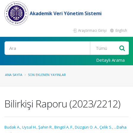
Akademik Veri Yönetim Sistemi
Araştırmacı Girişi
English
Ara
Detaylı Arama
ANA SAYFA
SON EKLENEN YAYINLAR
Bilirkişi Raporu (2023/2212)
Budak A.
,
Uysal H.
,
Şahin R.
,
Bingöl A. F.
,
Düzgün O. A.
,
Çelik S.
,
...Daha